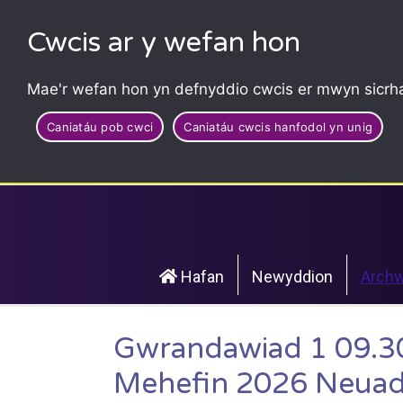
Cwcis ar y wefan hon
Mae'r wefan hon yn defnyddio cwcis er mwyn sicrha
Caniatáu pob cwci
Caniatáu cwcis hanfodol yn unig
Hafan
Newyddion
Archw
Gwrandawiad 1 09.3
Mehefin 2026 Neuad