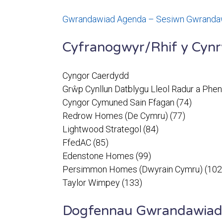
Gwrandawiad Agenda – Sesiwn Gwrandawi
Cyfranogwyr/Rhif y Cynr
Cyngor Caerdydd
Grŵp Cynllun Datblygu Lleol Radur a Phen
Cyngor Cymuned Sain Ffagan (74)
Redrow Homes (De Cymru) (77)
Lightwood Strategol (84)
FfedAC (85)
Edenstone Homes (99)
Persimmon Homes (Dwyrain Cymru) (102
Taylor Wimpey (133)
Dogfennau Gwrandawia