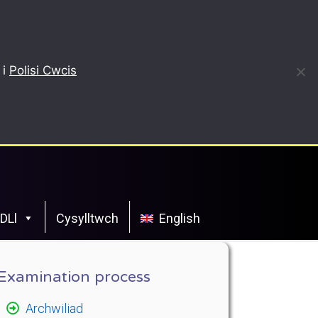
 i
Polisi Cwcis
CDLl
Cysylltwch
English
Examination process
Archwiliad