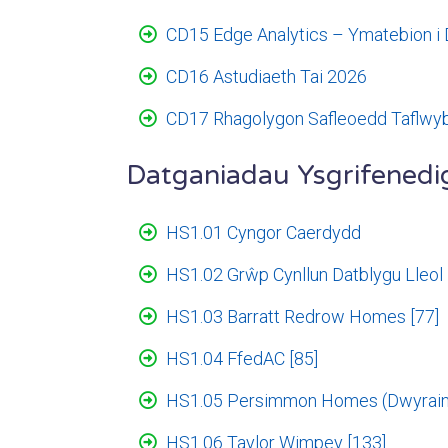
CD15 Edge Analytics – Ymatebion i
CD16 Astudiaeth Tai 2026
CD17 Rhagolygon Safleoedd Taflwyb
Datganiadau Ysgrifenedi
HS1.01 Cyngor Caerdydd
HS1.02 Grŵp Cynllun Datblygu Lleol 
HS1.03 Barratt Redrow Homes [77]
HS1.04 FfedAC [85]
HS1.05 Persimmon Homes (Dwyrain 
HS1.06 Taylor Wimpey [133]