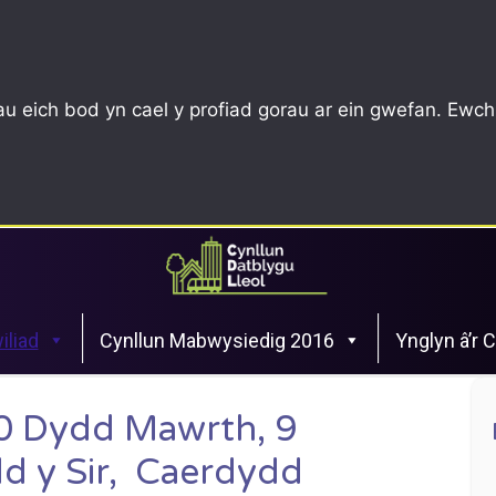
u eich bod yn cael y profiad gorau ar ein gwefan. Ewch
iliad
Cynllun Mabwysiedig 2016
Ynglyn â’r 
0 Dydd Mawrth, 9
d y Sir, Caerdydd