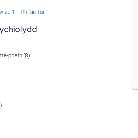
ad 1 – Rhifau Tai
ychiolydd
tre-poeth (8)
)
d