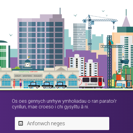
Os oes gennych unrhyw ymholiadau o ran paratoi’r
cynllun, mae croeso i chi gysylltu â ni.
Anfonwch neges