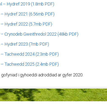
ol – Hydref 2019 (1.8mb PDF)
l – Hydref 2021 (6.56mb PDF)
l – Hydref 2022 (5.7mb PDF)
l – Crynodeb Gweithredol 2022 (48kb PDF)
l – Hydref 2023 (7mb PDF)
l – Tachwedd 2024 (2.3mb PDF)
l – Tachwedd 2025 (2.4mb PDF)
ofyniad i gyhoeddi adroddiad ar gyfer 2020.