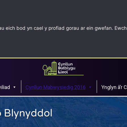
u eich bod yn cael y profiad gorau ar ein gwefan. Ewch
iliad
Cynllun Mabwysiedig 2016
Ynglyn â’r 
 Blynyddol