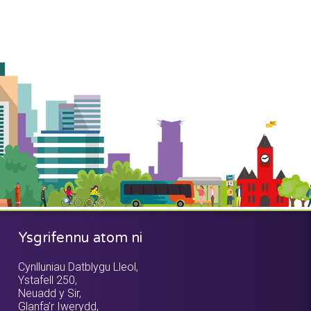
Ysgrifennu atom ni
Cynlluniau Datblygu Lleol,
Ystafell 250,
Neuadd y Sir,
Glanfa’r Iwerydd,