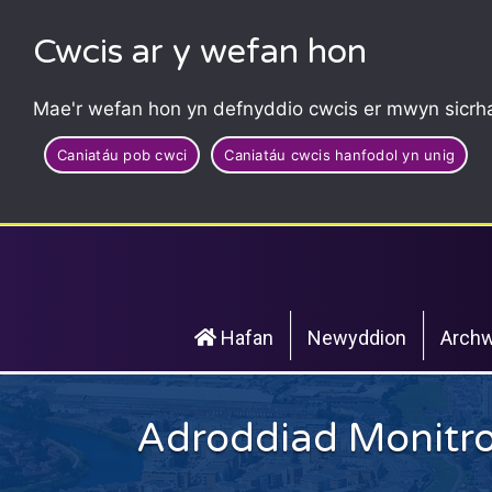
Cwcis ar y wefan hon
Mae'r wefan hon yn defnyddio cwcis er mwyn sicrha
Caniatáu pob cwci
Caniatáu cwcis hanfodol yn unig
Hafan
Newyddion
Archw
Adroddiad Monitro