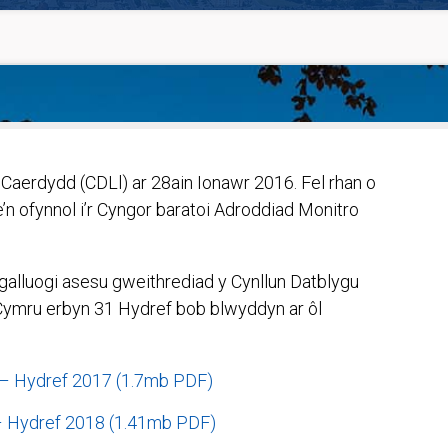
aerdydd (CDLl) ar 28ain Ionawr 2016. Fel rhan o
’n ofynnol i’r Cyngor baratoi Adroddiad Monitro
galluogi asesu gweithrediad y Cynllun Datblygu
 Cymru erbyn 31 Hydref bob blwyddyn ar ôl
 – Hydref 2017 (1.7mb PDF)
Hydref 2018 (1.41mb PDF)​​​​​