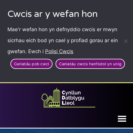
Cwcis ar y wefan hon
Mae'r wefan hon yn defnyddio cwcis er mwyn
sicrhau eich bod yn cael y profiad gorau ar ein
gwefan. Ewch i
Polisi Cwcis
Caniatáu pob cwci
Caniatáu cwcis hanfodol yn unig