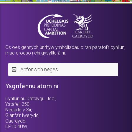
Os oes gennych unrhyw ymholiadau o ran paratoi’r cynllun,
mae croeso i chi gysylltu â ni.
Anfonwch neges
Ysgrifennu atom ni
Cynlluniau Datblygu Lleol,
Ystafell 250,
Neuadd y Sir,
Glanfa’r Iwerydd,
Caerdydd,
CF10 4UW