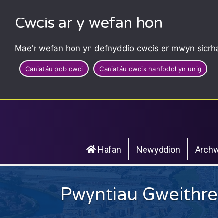
Cwcis ar y wefan hon
Mae'r wefan hon yn defnyddio cwcis er mwyn sicrha
Caniatáu pob cwci
Caniatáu cwcis hanfodol yn unig
Hafan
Newyddion
Archw
Pwyntiau Gweithre