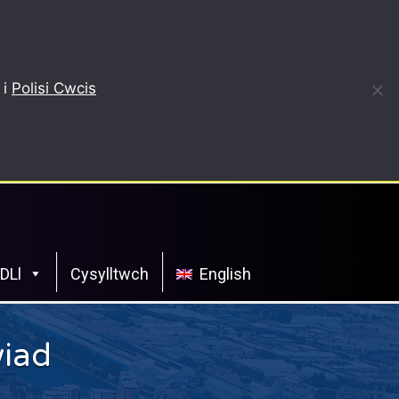
 i
Polisi Cwcis
CDLl
Cysylltwch
English
wiad