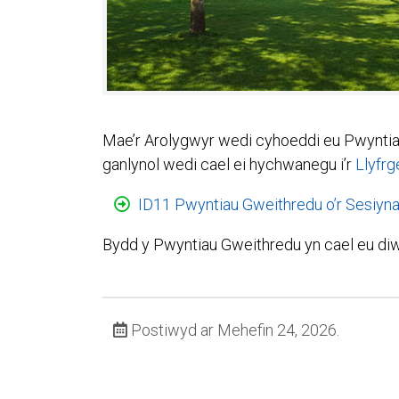
Mae’r Arolygwyr wedi cyhoeddi eu Pwyntia
ganlynol wedi cael ei hychwanegu i’r
Llyfrg
ID11 Pwyntiau Gweithredu o’r Sesiy
Bydd y Pwyntiau Gweithredu yn cael eu diw
Postiwyd ar Mehefin 24, 2026.