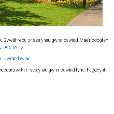
u Gweithredu o’r sesiynau gwrandawiad. Mae’r ddogfen
ell Archwilio
:
nau Gwrandawiad
eddaru wrth i’r sesiynau gwrandawiad fynd rhagddynt.