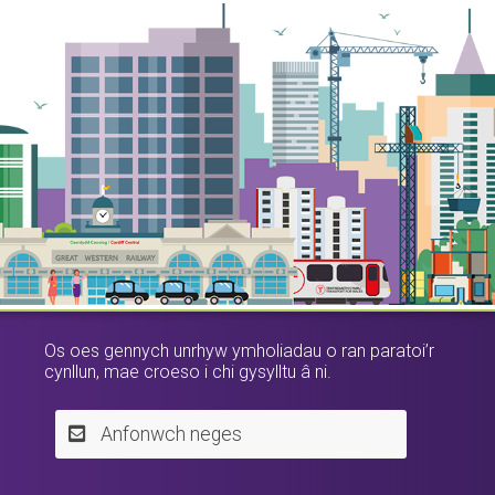
Os oes gennych unrhyw ymholiadau o ran paratoi’r
cynllun, mae croeso i chi gysylltu â ni.
Anfonwch neges