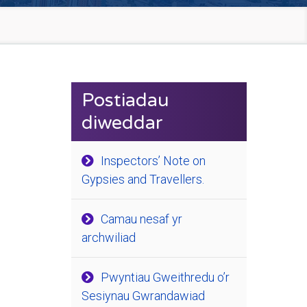
Postiadau
diweddar
Inspectors’ Note on
Gypsies and Travellers.
Camau nesaf yr
archwiliad
Pwyntiau Gweithredu o’r
Sesiynau Gwrandawiad