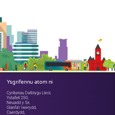
Ysgrifennu atom ni
Cynlluniau Datblygu Lleol,
Ystafell 250,
Neuadd y Sir,
Glanfa’r Iwerydd,
Caerdydd,