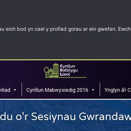
u eich bod yn cael y profiad gorau ar ein gwefan. Ewch
iliad
Cynllun Mabwysiedig 2016
Ynglyn â’r 
du o’r Sesiynau Gwranda