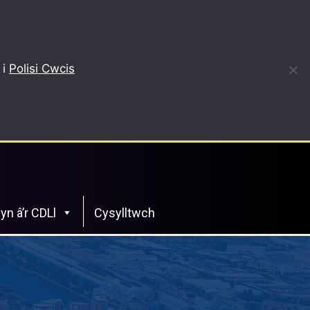
 i
Polisi Cwcis
yn â’r CDLl
Cysylltwch