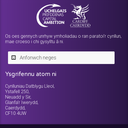
Os oes gennych unrhyw ymholiadau o ran paratoi’r cynllun,
mae croeso i chi gysylltu â ni.
Anfonwch neges
Ysgrifennu atom ni
Cynlluniau Datblygu Lleol,
Ystafell 250,
Neuadd y Sir,
Glanfa’r Iwerydd,
Caerdydd,
CF10 4UW