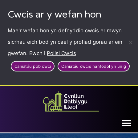
Cwcis ar y wefan hon
Mae'r wefan hon yn defnyddio cwcis er mwyn
sicrhau eich bod yn cael y profiad gorau ar ein
gwefan. Ewch i
Polisi Cwcis
Caniatáu pob cwci
Caniatáu cwcis hanfodol yn unig