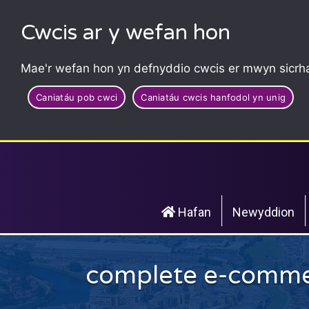
Cwcis ar y wefan hon
Mae'r wefan hon yn defnyddio cwcis er mwyn sicrha
Caniatáu pob cwci
Caniatáu cwcis hanfodol yn unig
Hafan
Newyddion
complete e-comme