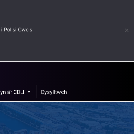
 i
Polisi Cwcis
yn â’r CDLl
Cysylltwch