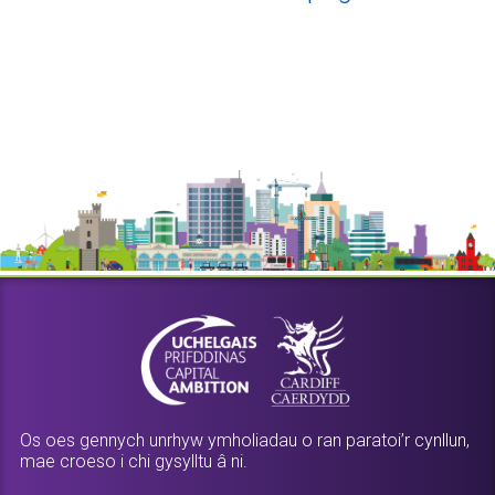
Os oes gennych unrhyw ymholiadau o ran paratoi’r cynllun,
mae croeso i chi gysylltu â ni.