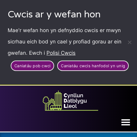
Cwcis ar y wefan hon
Mae'r wefan hon yn defnyddio cwcis er mwyn
sicrhau eich bod yn cael y profiad gorau ar ein
gwefan. Ewch i
Polisi Cwcis
Caniatáu pob cwci
Caniatáu cwcis hanfodol yn unig