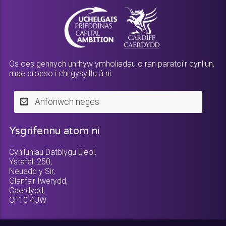
Os oes gennych unrhyw ymholiadau o ran paratoi’r cynllun,
mae croeso i chi gysylltu â ni.
Anfonwch neges
Ysgrifennu atom ni
Cynlluniau Datblygu Lleol,
Ystafell 250,
Neuadd y Sir,
Glanfa’r Iwerydd,
Caerdydd,
CF10 4UW