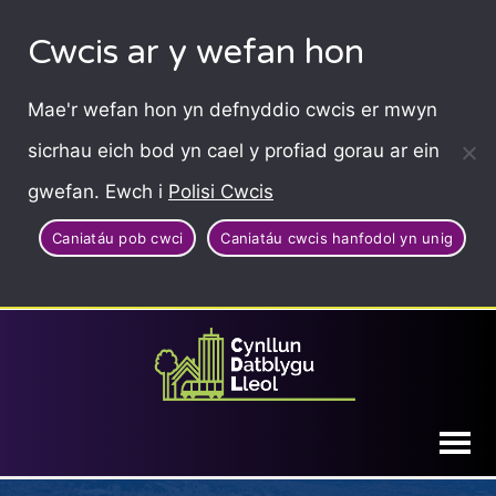
Cwcis ar y wefan hon
Mae'r wefan hon yn defnyddio cwcis er mwyn
sicrhau eich bod yn cael y profiad gorau ar ein
gwefan. Ewch i
Polisi Cwcis
Caniatáu pob cwci
Caniatáu cwcis hanfodol yn unig