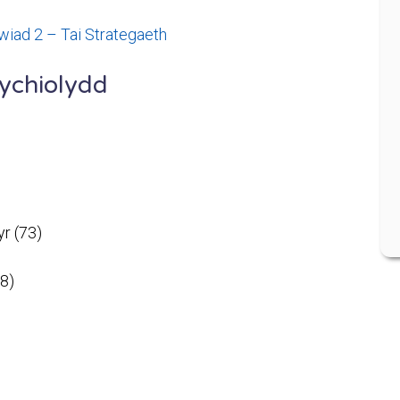
ad 2 – Tai Strategaeth
ychiolydd
yr (73)
8)