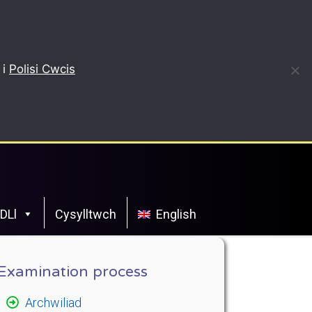
 i
Polisi Cwcis
CDLl
Cysylltwch
English
Examination process
Archwiliad