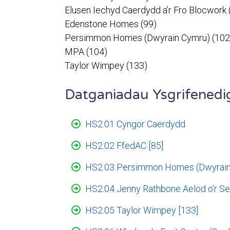
Elusen Iechyd Caerdydd a’r Fro Blocwork 
Edenstone Homes (99)
Persimmon Homes (Dwyrain Cymru) (102
MPA (104)
Taylor Wimpey (133)
Datganiadau Ysgrifenedi
HS2.01 Cyngor Caerdydd
HS2.02 FfedAC [85]
HS2.03 Persimmon Homes (Dwyrain 
HS2.04 Jenny Rathbone Aelod o’r Se
HS2.05 Taylor Wimpey [133]