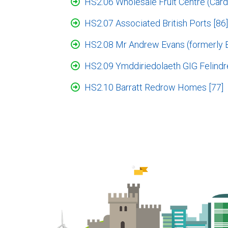
HS2.06 Wholesale Fruit Centre (Cardi
HS2.07 Associated British Ports [86]
HS2.08 Mr Andrew Evans (formerly 
HS2.09 Ymddiriedolaeth GIG Felindr
HS2.10 Barratt Redrow Homes [77]