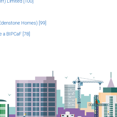
ff) Limited [100]
Edenstone Homes) [99]
e a BIPCaF [78]