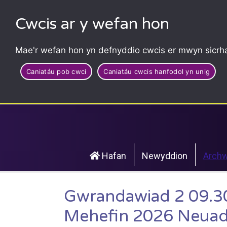
Cwcis ar y wefan hon
Mae'r wefan hon yn defnyddio cwcis er mwyn sicrha
Caniatáu pob cwci
Caniatáu cwcis hanfodol yn unig
Hafan
Newyddion
Archw
Gwrandawiad 2 09.3
Mehefin 2026 Neuad