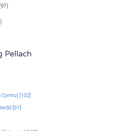
(97)
)
g Pellach
Cymru) [102]
nedd [61]