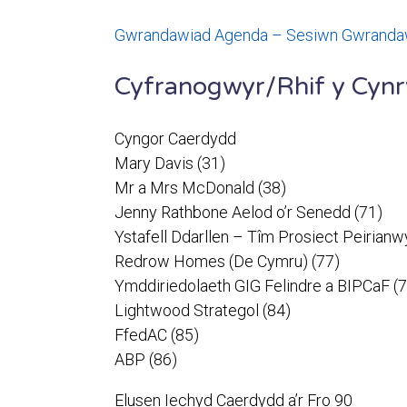
Gwrandawiad Agenda – Sesiwn Gwrandawi
Cyfranogwyr/Rhif y Cynr
Cyngor Caerdydd
Mary Davis (31)
Mr a Mrs McDonald (38)
Jenny Rathbone Aelod o’r Senedd (71)
Ystafell Ddarllen – Tîm Prosiect Peirianw
Redrow Homes (De Cymru) (77)
Ymddiriedolaeth GIG Felindre a BIPCaF (7
Lightwood Strategol (84)
FfedAC (85)
ABP (86)
Elusen Iechyd Caerdydd a’r Fro 90