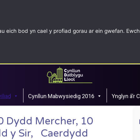
u eich bod yn cael y profiad gorau ar ein gwefan. Ewch
iliad
Cynllun Mabwysiedig 2016
Ynglyn â’r 
0 Dydd Mercher, 10
d y Sir, Caerdydd