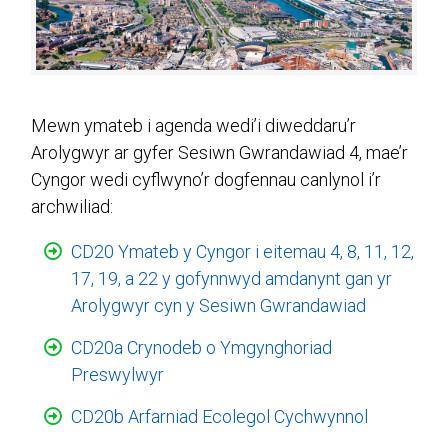
Mewn ymateb i agenda wedi’i diweddaru’r
Arolygwyr ar gyfer Sesiwn Gwrandawiad 4, mae’r
Cyngor wedi cyflwyno’r dogfennau canlynol i’r
archwiliad:
CD20 Ymateb y Cyngor i eitemau 4, 8, 11, 12,
17, 19, a 22 y gofynnwyd amdanynt gan yr
Arolygwyr cyn y Sesiwn Gwrandawiad
CD20a Crynodeb o Ymgynghoriad
Preswylwyr
CD20b Arfarniad Ecolegol Cychwynnol