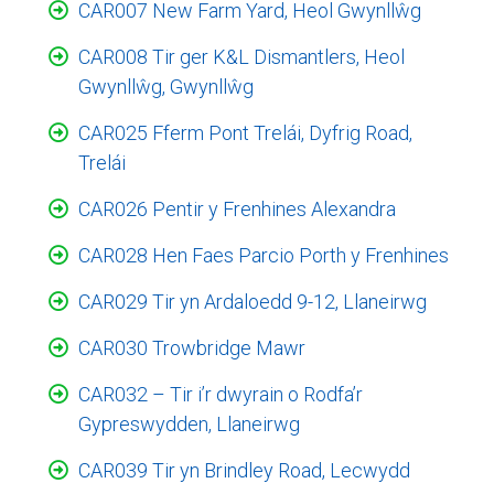
CAR007 New Farm Yard, Heol Gwynllŵg
CAR008 Tir ger K&L Dismantlers, Heol
Gwynllŵg, Gwynllŵg
CAR025 Fferm Pont Trelái, Dyfrig Road,
Trelái
CAR026 Pentir y Frenhines Alexandra
CAR028 Hen Faes Parcio Porth y Frenhines
CAR029 Tir yn Ardaloedd 9-12, Llaneirwg
CAR030 Trowbridge Mawr
CAR032 – Tir i’r dwyrain o Rodfa’r
Gypreswydden, Llaneirwg
CAR039 Tir yn Brindley Road, Lecwydd