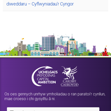
diweddaru – Cyflwyniadau’r Cyngor
Os oes gennych unrhyw ymholiadau o ran paratoi’r cynllun,
mae croeso i chi gysylltu â ni.