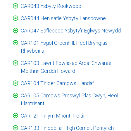
CAR043 Ysbyty Rookwood
CAR044 Hen safle Ysbyty Lansdowne
CAR047 Safleoedd Ysbyty’r Eglwys Newydd
CAR101 Ysgol Greenhill, Heol Brynglas,
Rhiwbeina
CAR103 Lawnt Fowlio ac Ardal Chwarae
Meithrin Gerddi Howard
CAR104 Tir ger Campws Llandaf
CAR105 Campws Preswyl Plas Gwyn, Heol
Llantrisant
CAR121 Tir ym Mhont Trelái
CAR133 Tir oddi ar High Corner, Pentyrch