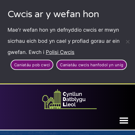
Cwcis ar y wefan hon
Mae'r wefan hon yn defnyddio cwcis er mwyn
sicrhau eich bod yn cael y profiad gorau ar ein
gwefan. Ewch i
Polisi Cwcis
Caniatáu pob cwci
Caniatáu cwcis hanfodol yn unig