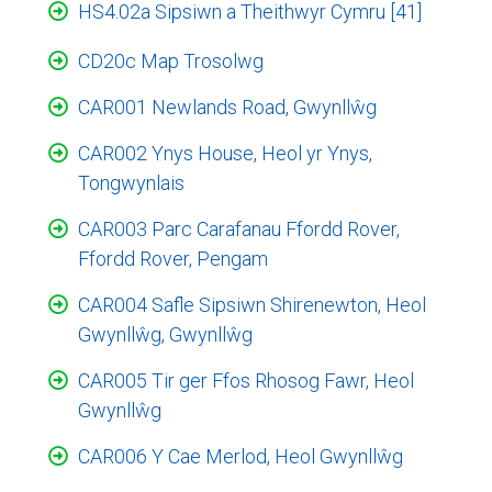
HS4.02a Sipsiwn a Theithwyr Cymru [41]
CD20c Map Trosolwg
CAR001 Newlands Road, Gwynllŵg
CAR002 Ynys House, Heol yr Ynys,
Tongwynlais
CAR003 Parc Carafanau Ffordd Rover,
Ffordd Rover, Pengam
CAR004 Safle Sipsiwn Shirenewton, Heol
Gwynllŵg, Gwynllŵg
CAR005 Tir ger Ffos Rhosog Fawr, Heol
Gwynllŵg
CAR006 Y Cae Merlod, Heol Gwynllŵg