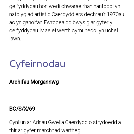
gelfyddydau hon wedi chwarae rhan hanfodol yn
natblygiad artistig Caerdydd ers dechrau’r 1970au
ac yn ganolfan Ewropeaidd bwysig ar gyfer y
celfyddydau. Mae ei werth cymunedol yn uchel
iawn.
Cyfeirnodau
Archifau Morgannwg
BC/S/X/69
Cynllun ar Adnau Gwella Caerdydd o strydoedd a
thir ar gyfer marchnad wartheg