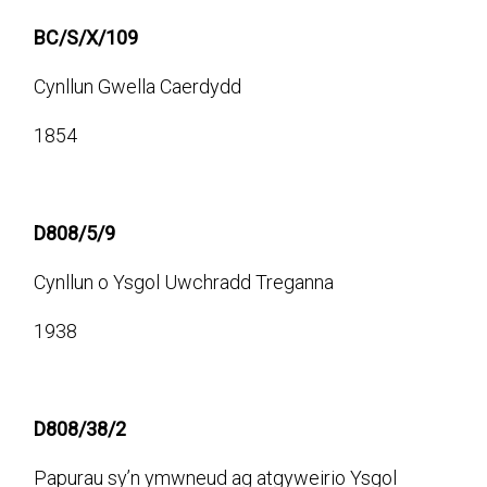
BC/S/X/109
Cynllun Gwella Caerdydd
1854
D808/5/9
Cynllun o Ysgol Uwchradd Treganna
1938
D808/38/2
Papurau sy’n ymwneud ag atgyweirio Ysgol