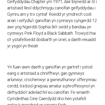
Gelfyddydau Chapter ym 1971, dair blynedd ar ôl i
artistiaid lleol ddychmygu canolfan gelfyddydau i
Gymru am y tro cyntaf. Roedd yr ymdrech codi
arian i sefydlu’r ganolfan yn cynnwys cyngerdd 12
awr yng Ngerddi Sophia lle’r oedd y bandiau yn
cynnwys Pink Floyd a Black Sabbath. Trowyd rhai
o’r ystafelloedd dosbarth yn oriel, a daeth neuadd
yr ysgol yn theatr.
Yn fuan iawn daeth y ganolfan yn gartref i ystod
eang o artistiaid a chrefftwyr, gan gynnwys
arlunwyr, crochenwyr a gwneuthurwyr offerynnau
cerdd, tra bod grwpiau amatur a phroffesiynol yn
defnyddio’r adeilad fel eu canolfan. Fe wnaeth
Cymdeithas Cine Caerdydd droi hen ystafell
gotiau’r merched yn sinema fach.