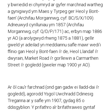
y bwriedid ei chymryd ar gyfer marchnad wartheg
a gynigiwyd ym Maes y Tyrpeg ger Heol y Bont-
faen’ (Archifau Morgannwg, cyf: BC/S/X/109).
Adneuwyd cynlluniau ym 1857 (Archifau
Morgannwg, cyf: Q/D/P/171) ac, erbyn map 1886
yr AO (a arolygwyd rhwng 1875 a 1881), gellir
gweld yr adeilad yn meddiannu safle mawr wedi’i
ffinio gan Heol y Bont-faen i’r de, Heol Llandaf i’r
dwyrain, Market Road i’r gorllewin a Carmarthen
Street i’r gogledd (gweler map 1900 yr AO).
Ar ôl cau’r farchnad (ond gan gadw ei lladd-dai i’r
gogledd), agorodd Ysgol Uwchradd Ddinesig
Treganna ar y safle ym 1907, gydag 85 o
ddisgyblion. Y prifathro a’r brifathrawes gyntaf