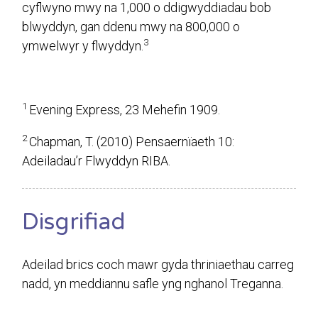
cyflwyno mwy na 1,000 o ddigwyddiadau bob
blwyddyn, gan ddenu mwy na 800,000 o
3
ymwelwyr y flwyddyn.
1
Evening Express, 23 Mehefin 1909.
2
Chapman, T. (2010) Pensaernïaeth 10:
Adeiladau’r Flwyddyn RIBA.
Disgrifiad
Adeilad brics coch mawr gyda thriniaethau carreg
nadd, yn meddiannu safle yng nghanol Treganna.