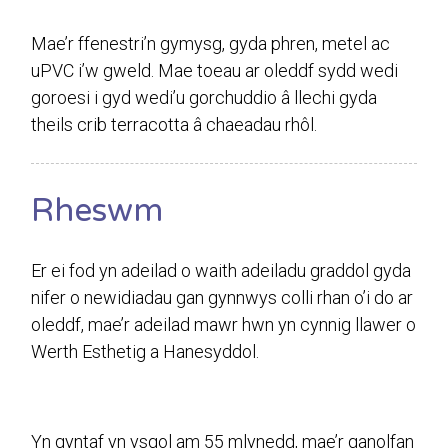
Mae’r ffenestri’n gymysg, gyda phren, metel ac
uPVC i’w gweld. Mae toeau ar oleddf sydd wedi
goroesi i gyd wedi’u gorchuddio â llechi gyda
theils crib terracotta â chaeadau rhôl.
Rheswm
Er ei fod yn adeilad o waith adeiladu graddol gyda
nifer o newidiadau gan gynnwys colli rhan o’i do ar
oleddf, mae’r adeilad mawr hwn yn cynnig llawer o
Werth Esthetig a Hanesyddol.
Yn gyntaf yn ysgol am 55 mlynedd, mae’r ganolfan