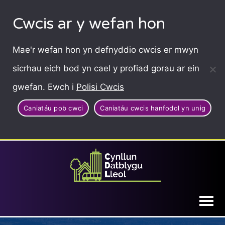
Cwcis ar y wefan hon
Mae'r wefan hon yn defnyddio cwcis er mwyn
sicrhau eich bod yn cael y profiad gorau ar ein
gwefan. Ewch i
Polisi Cwcis
Caniatáu pob cwci
Caniatáu cwcis hanfodol yn unig