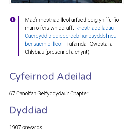
Mae’r rhestriad lleol arfaethedig yn ffurfio
rhan o fersiwn ddrafft
Rhestr adeiladau
Caerdydd o ddiddordeb hanesyddol neu
bensaernïol lleol
- Tafarndai, Gwestai a
Chlybiau (presennol a chynt).
Cyfeirnod Adeilad
67 Canolfan Gelfyddydau’r Chapter
Dyddiad
1907 onwards