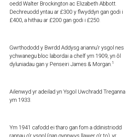
oedd Walter Brockington ac Elizabeth Abbott.
Dechreuodd yntau ar £300 y flwyddyn gan godi i
£400, a hithau ar £200 gan godi i £250.
Gwrthododd y Bwrdd Addysg ariannu’r ysgol nes
ychwanegu bloc labordai a chelf ym 1909, yn ôl
1
dyluniadau gan y Penseiri James & Morgan.
Ailenwyd yr adeilad yn Ysgol Uwchradd Treganna
ym 1933.
Ym 1941 cafodd ei tharo gan fom a ddinistriodd
rannau o’r ysgol (gan gynnwys llawer o’r to), yr