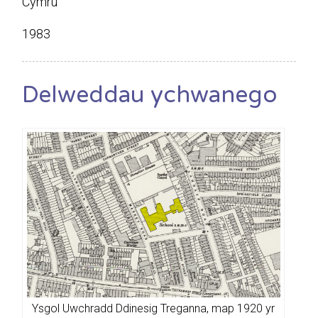
Cymru
1983
Delweddau ychwanego
Ysgol Uwchradd Ddinesig Treganna, map 1920 yr