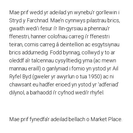
Mae prif wedd yr adeilad yn wynebu’r gorllewin i
Stryd y Farchnad. Mae’n cynnwys pilastrau brics,
gwaith wedi’i fesur i’r llin-gyrsiau a phennau’r
ffenestri, hanner colofnau carreg i’r ffenestri
teiran, cornis carreg â deintellion ac esgytsiynau
brics addurnedig. Fodd bynnag, collwyd y to ar
oleddf a’r talcennau cysylltiedig yma (ac mewn
mannau eraill) o ganlyniad i fomio yn ystod yr Ail
Ryfel Byd (gweler yr awyrlun o tua 1950) ac ni
chawsant eu hadfer erioed yn ystod yr ‘adferiad’
dilynol, a barhaodd i’r cyfnod wedi’r rhyfel.
Mae prif fynedfa’r adeilad bellach o Market Place.