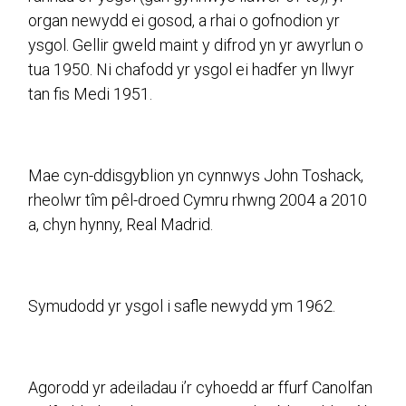
organ newydd ei gosod, a rhai o gofnodion yr
ysgol. Gellir gweld maint y difrod yn yr awyrlun o
tua 1950. Ni chafodd yr ysgol ei hadfer yn llwyr
tan fis Medi 1951.
Mae cyn-ddisgyblion yn cynnwys John Toshack,
rheolwr tîm pêl-droed Cymru rhwng 2004 a 2010
a, chyn hynny, Real Madrid.
Symudodd yr ysgol i safle newydd ym 1962.
Agorodd yr adeiladau i’r cyhoedd ar ffurf Canolfan