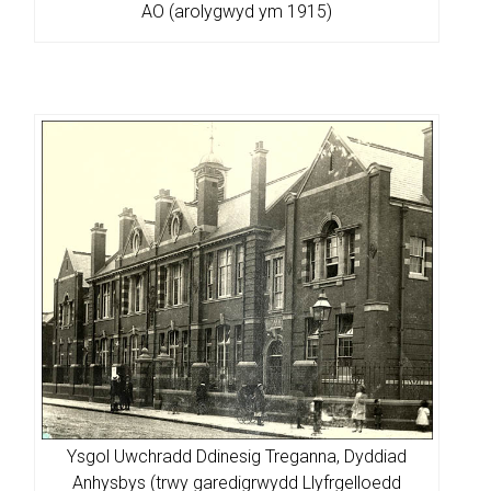
AO (arolygwyd ym 1915)
Ysgol Uwchradd Ddinesig Treganna, Dyddiad
Anhysbys (trwy garedigrwydd Llyfrgelloedd