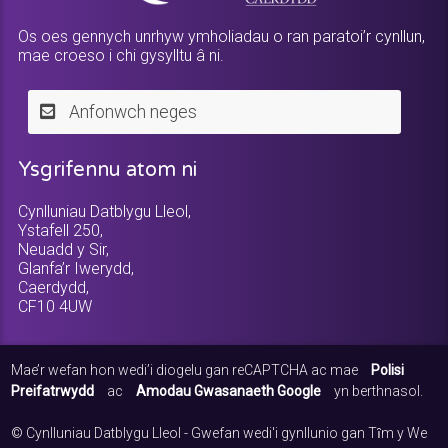
Os oes gennych unrhyw ymholiadau o ran paratoi’r cynllun,
mae croeso i chi gysylltu â ni.
Anfonwch neges
Ysgrifennu atom ni
Cynlluniau Datblygu Lleol,
Ystafell 250,
Neuadd y Sir,
Glanfa’r Iwerydd,
Caerdydd,
CF10 4UW
Mae’r wefan hon wedi’i diogelu gan reCAPTCHA ac mae
Polisi
Preifatrwydd
ac
Amodau Gwasanaeth Google
yn berthnasol.
© Cynlluniau Datblygu Lleol - Gwefan wedi'i gynllunio gan Tȋm y We