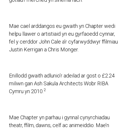
Mae cael arddangos eu gwaith yn Chapter wedi
helpu llawer o artistiaid yn eu gyrfaoedd cynnar,
fel y cerddor John Cale a’r cyfarwyddwyr ffilmiau
Justin Kerrigan a Chris Monger.
Enillodd gwaith adlunio’r adeilad ar gost o £2.24
miliwn gan Ash Sakula Architects Wobr RIBA
2
Cymru yn 2010.
Mae Chapter yn parhau i gynnal cynyrchiadau
theatr, ffilm, dawns, celf ac animeiddio. Mae’n