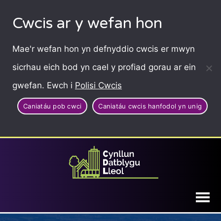
Cwcis ar y wefan hon
Mae'r wefan hon yn defnyddio cwcis er mwyn
sicrhau eich bod yn cael y profiad gorau ar ein
gwefan. Ewch i
Polisi Cwcis
Caniatáu pob cwci
Caniatáu cwcis hanfodol yn unig