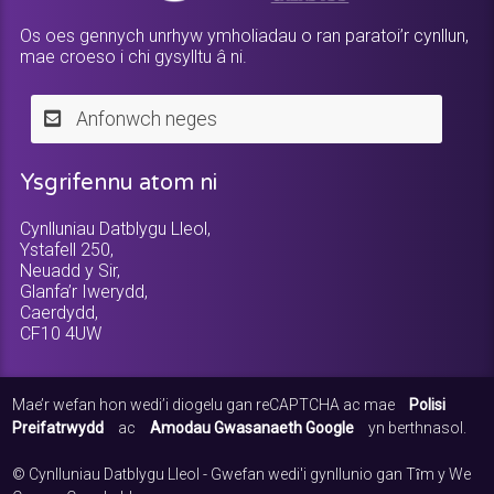
Os oes gennych unrhyw ymholiadau o ran paratoi’r cynllun,
mae croeso i chi gysylltu â ni.
Anfonwch neges
Ysgrifennu atom ni
Cynlluniau Datblygu Lleol,
Ystafell 250,
Neuadd y Sir,
Glanfa’r Iwerydd,
Caerdydd,
CF10 4UW
Mae’r wefan hon wedi’i diogelu gan reCAPTCHA ac mae
Polisi
Preifatrwydd
ac
Amodau Gwasanaeth Google
yn berthnasol.
© Cynlluniau Datblygu Lleol - Gwefan wedi'i gynllunio gan Tȋm y We