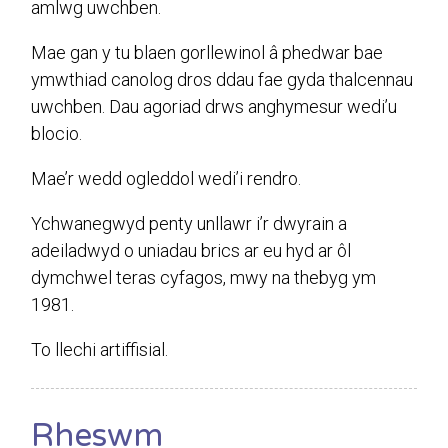
amlwg uwchben.
Mae gan y tu blaen gorllewinol â phedwar bae
ymwthiad canolog dros ddau fae gyda thalcennau
uwchben. Dau agoriad drws anghymesur wedi’u
blocio.
Mae’r wedd ogleddol wedi’i rendro.
Ychwanegwyd penty unllawr i’r dwyrain a
adeiladwyd o uniadau brics ar eu hyd ar ôl
dymchwel teras cyfagos, mwy na thebyg ym
1981.
To llechi artiffisial.
Rheswm