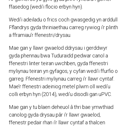
ffasedog (wedi’i flocio erbyn hyn).
Wedi’i adeiladu o frics coch gwasgedig yn arddull
Fflandrys gyda thriniaethau carreg rywiog i’r plinth
a fframiau’r ffenestri/drysau.
Mae gan y llawr gwaelod ddrysau i gerddwyr
gyda phennau bwa Tuduraidd pedwar canol a
ffenestri linter teiran uwchben, gyda ffenestri
myliynau teiran yn gyfagos, y cyfan wedi’i ffurfio o
garreg. Ffenestri myliynau carreg i’r llawr cyntaf.
Mae’r ffenestri adeiniog metel plwm oll wedi’u
colli erbyn hyn (2014), wedi’u disodli gan uPVC.
Mae gan y tu blaen deheuol â thri bae ymwthiad
canolog gyda drysau pâr i’r llawr gwaelod,
ffenestr pedair rhan i’r llawr cyntaf a thalcen