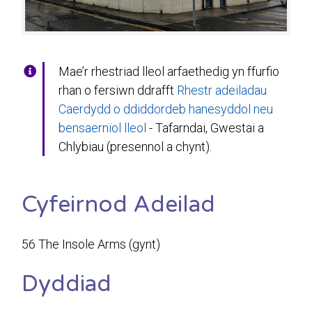
Mae’r rhestriad lleol arfaethedig yn ffurfio
rhan o fersiwn ddrafft
Rhestr adeiladau
Caerdydd o ddiddordeb hanesyddol neu
bensaernïol lleol
- Tafarndai, Gwestai a
Chlybiau (presennol a chynt).
Cyfeirnod Adeilad
56 The Insole Arms (gynt)
Dyddiad