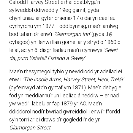
Cafodd Harvey Street ei hailddatblygu’n
sylweddol ddiwedd y 19eg ganrif, gyda
chynlluniau ar gyfer draenio 17 o dai yn cael eu
cynhyrchu ym 1877. Fodd bynnag, mae’n amlwg
bod tafarn o’r enw’r
‘Glamorgan Inn’
(gyda thŷ
cyfagos) yn llenwi llain gornel ar y stryd o 1860 o
leiaf, ac yn ôl disgrifiadau mae’n cynnwys
‘Seleri
da, pum Ystafell Eistedd a Gwely’
.
Mae’n rhesymegol tybio y newidiodd yr adeilad ei
enw i
‘The Insole Arms, Harvey Street, Heol, Trelái’
(cyfeiriwyd ato’n gyntaf ym 1871). Mae’n debyg ei
fod yn meddiannu’r un lleoliad â heddiw – er nad
yw wedi’i labelu ar fap 1879 yr AO. Mae’n
ddiddorol nodi’r bwriad gwreiddiol i enwi’r ffordd
sy’n torri ar ei draws o’r gogledd i’r de yn
Glamorgan Street
.