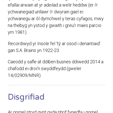
efallai arwain at yr adeilad a welir heddiw (er i’r
ychwanegiad unllawr i’r dwyrain gael ei
ychwanegu ar ôl dymchwel y teras cyfagos, mwy
na thebyg yn ystod y gwaith i greu’r maes parcio
ym 1981).
Recordiwyd yr Insole fel ‘tŷ ar osod i denantiaid’
gan S.A. Brains yn 1922-23.
Caeodd y safle at ddiben busnes ddiwedd 2014 a
chafodd ei droi’n swyddfeydd (gweler
14/02909/MNR).
Disgrifiad
Ar gornel stryd gynt gyda phrif fynedfa i gornel