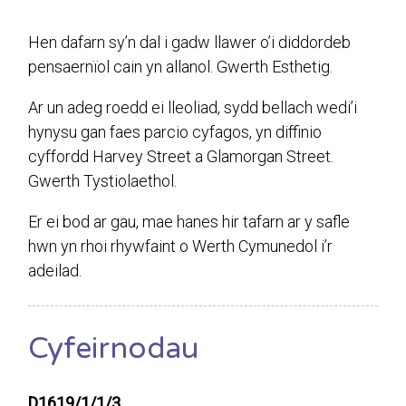
Hen dafarn sy’n dal i gadw llawer o’i diddordeb
pensaernïol cain yn allanol. Gwerth Esthetig.
Ar un adeg roedd ei lleoliad, sydd bellach wedi’i
hynysu gan faes parcio cyfagos, yn diffinio
cyffordd Harvey Street a Glamorgan Street.
Gwerth Tystiolaethol.
Er ei bod ar gau, mae hanes hir tafarn ar y safle
hwn yn rhoi rhywfaint o Werth Cymunedol i’r
adeilad.
Cyfeirnodau
D1619/1/1/3