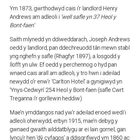
Ym 1873, gwrthodwyd cais i’r landlord Henry
Andrews am adleoli i
‘well safle yn 37 Heol y
Bont-faen’
.
Saith mlynedd yn ddiweddarach, Joseph Andrews
oedd y landlord, pan ddechreuodd tân mewn stabl
yng nghefn y safle (Rhagfyr 1897), a losgodd y
llofft yn ulw. Ef oedd y perchennog o hyd pan
wnaed cais arall am adleoli, y tro hwn i adeilad
newydd o’r enw’r ‘Carlton Hotel’ a gynigiwyd yn
‘Ynys-Cedwyn’ 254 Heol y Bont-faen (safle Cwrt
Treganna i’r gorllewin heddiw).
Mae’n ymddangos nad yw’r adeilad erioed wedi’i
adleoli oherwydd, erbyn 1915, mae’n debyg y
gwnaed gwaith ailddatblygu ar ei lain gornel, gan
lyncu’r hen ‘dŷ cyfagos’ a ddisgrifiwyd ym 1860 ac