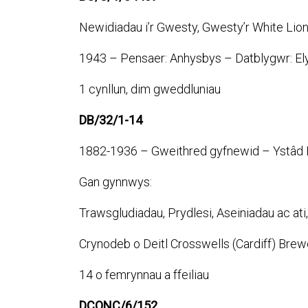
Newidiadau i’r Gwesty, Gwesty’r White Lion
1943 – Pensaer: Anhysbys – Datblygwr: El
1 cynllun, dim gweddluniau
DB/32/1-14
1882-1936 – Gweithred gyfnewid – Ystâd B
Gan gynnwys:
Trawsgludiadau, Prydlesi, Aseiniadau ac ati,
Crynodeb o Deitl Crosswells (Cardiff) Brewer
14 o femrynnau a ffeiliau
DCONC/6/152