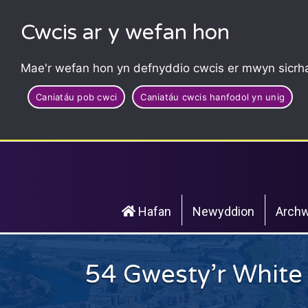
Cwcis ar y wefan hon
Mae'r wefan hon yn defnyddio cwcis er mwyn sicrha
Caniatáu pob cwci
Caniatáu cwcis hanfodol yn unig
Hafan
Newyddion
Archw
54 Gwesty’r White 