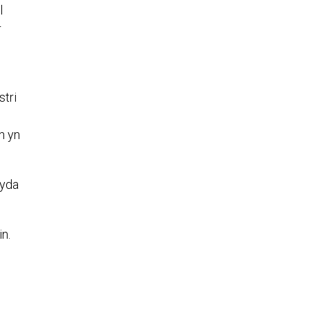
l
r
stri
n yn
gyda
n.