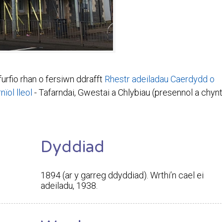
furfio rhan o fersiwn ddrafft
Rhestr adeiladau Caerdydd o
ïol lleol
- Tafarndai, Gwestai a Chlybiau (presennol a chynt
Dyddiad
1894 (ar y garreg ddyddiad). Wrthi’n cael ei
adeiladu, 1938.