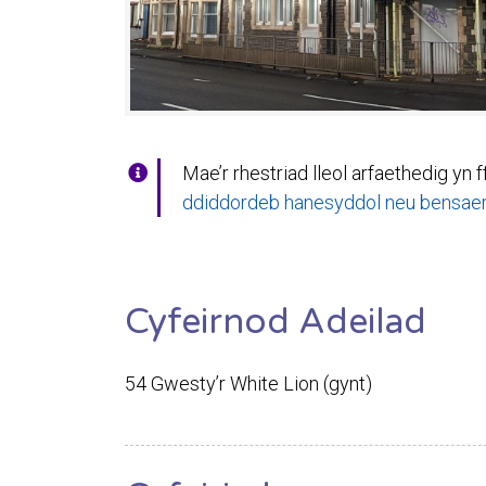
Mae’r rhestriad lleol arfaethedig yn f
ddiddordeb hanesyddol neu bensaern
Cyfeirnod Adeilad
54 Gwesty’r White Lion (gynt)