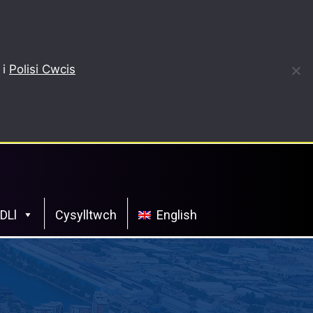
 i
Polisi Cwcis
CDLl
Cysylltwch
English