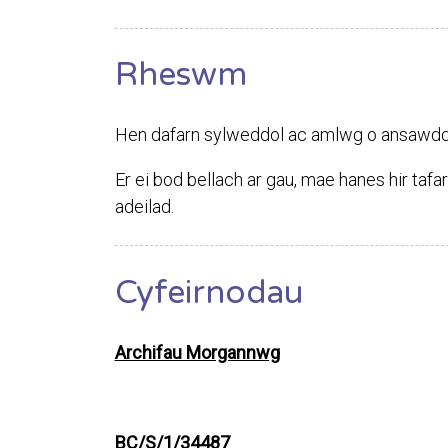
Rheswm
Hen dafarn sylweddol ac amlwg o ansawdd 
Er ei bod bellach ar gau, mae hanes hir tafa
adeilad.
Cyfeirnodau
Archifau Morgannwg
BC/S/1/34487