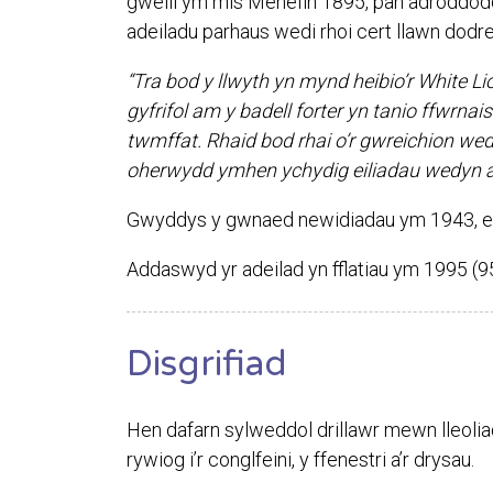
gweill ym mis Mehefin 1895, pan adroddod
adeiladu parhaus wedi rhoi cert llawn dodre
“Tra bod y llwyth yn mynd heibio’r White Lio
gyfrifol am y badell forter yn tanio ffwrn
twmffat. Rhaid bod rhai o’r gwreichion wed
oherwydd ymhen ychydig eiliadau wedyn ae
Gwyddys y gwnaed newidiadau ym 1943, er bo
Addaswyd yr adeilad yn fflatiau ym 1995 (
Disgrifiad
Hen dafarn sylweddol drillawr mewn lleolia
rywiog i’r conglfeini, y ffenestri a’r drysau.