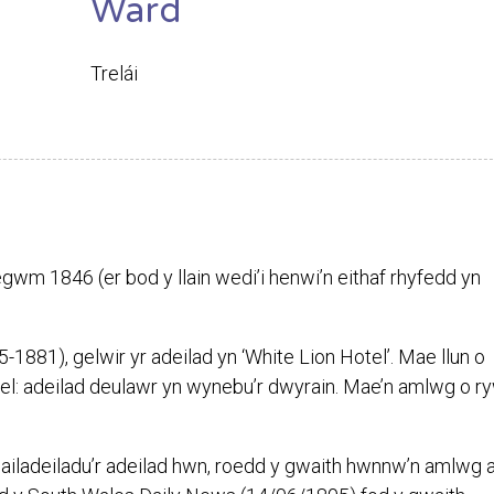
Ward
S
Trelái
gwm 1846 (er bod y llain wedi’i henwi’n eithaf rhyfedd yn
881), gelwir yr adeilad yn ‘White Lion Hotel’. Mae llun o
l: adeilad deulawr yn wynebu’r dwyrain. Mae’n amlwg o r
ailadeiladu’r adeilad hwn, roedd y gwaith hwnnw’n amlwg a