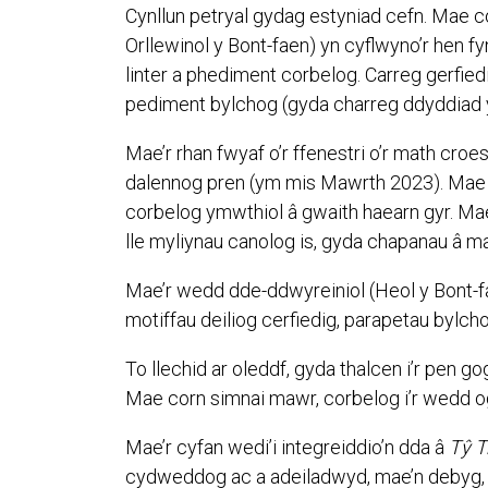
Cynllun petryal gydag estyniad cefn. Mae co
Orllewinol y Bont-faen) yn cyflwyno’r hen f
linter a phediment corbelog. Carreg gerfiedi
pediment bylchog (gyda charreg ddyddiad yn
Mae’r rhan fwyaf o’r ffenestri o’r math croe
dalennog pren (ym mis Mawrth 2023). Mae gan
corbelog ymwthiol â gwaith haearn gyr. Mae
lle myliynau canolog is, gyda chapanau â m
Mae’r wedd dde-ddwyreiniol (Heol y Bont-fa
motiffau deiliog cerfiedig, parapetau bylch
To llechid ar oleddf, gyda thalcen i’r pen g
Mae corn simnai mawr, corbelog i’r wedd o
Mae’r cyfan wedi’i integreiddio’n dda â
Tŷ T
cydweddog ac a adeiladwyd, mae’n debyg,