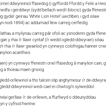
rnel ddwyreiniol ffasedog (i gyffordd Ffordd y Felin a Heo
ynedfa i gerddwyr (sydd bellach wedi’i blocio) gyda ffenest
g gyda’r geiriau ‘White Lion Hotel’ uwchben, i gyd islaw
 nodi 1894) ac addurniad llew carreg cerfiedig.
slathau a myliynau carreg pâr ofoli ac ysnodenni gyda ffene
 y rhai i’r llawr cyntaf (i’r wedd ogledd-ddwyrain) siliau
’r rhai i’r llawr gwaelod yn cynnwys colofnigau hanner crw
anylion acanthws.
en) yn cynnwys ffenestri oriel ffasedog â manylion cain, 
og a thoeau maen grisiog.
ogledd-orllewinol a tho talcen slip anghymesur i’r de-ddwyrai
gledd-ddwyreiniol wedi cael ei chwtogi’n sylweddol.
relai
gerllaw i’r de-orllewin, a ffurfiwyd o ddeunyddiau
 yn y cyfnod hwnnw.