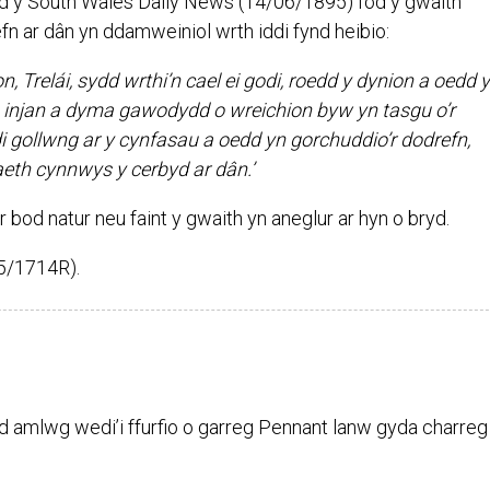
d y South Wales Daily News (14/06/1895) fod y gwaith
fn ar dân yn ddamweiniol wrth iddi fynd heibio:
n, Trelái, sydd wrthi’n cael ei godi, roedd y dynion a oedd 
ais injan a dyma gawodydd o wreichion byw yn tasgu o’r
i gollwng ar y cynfasau a oedd yn gorchuddio’r dodrefn,
th cynnwys y cerbyd ar dân.’
d natur neu faint y gwaith yn aneglur ar hyn o bryd.
95/1714R).
d amlwg wedi’i ffurfio o garreg Pennant lanw gyda charreg