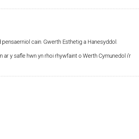
pensaernïol cain. Gwerth Esthetig a Hanesyddol.
rn ar y safle hwn yn rhoi rhywfaint o Werth Cymunedol i’r