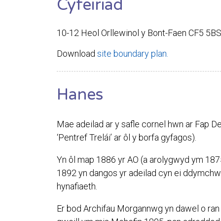
Cyfeiriad
10-12 Heol Orllewinol y Bont-Faen CF5 5B
Download
site boundary plan.
Hanes
Mae adeilad ar y safle cornel hwn ar Fap De
‘Pentref Trelái’ ar ôl y borfa gyfagos).
Yn ôl map 1886 yr AO (a arolygwyd ym 1875-1
1892 yn dangos yr adeilad cyn ei ddymchwe
hynafiaeth.
Er bod Archifau Morgannwg yn dawel o ran 