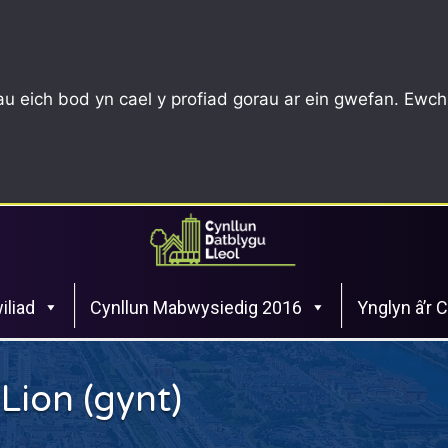
u eich bod yn cael y profiad gorau ar ein gwefan. Ewch
iliad
Cynllun Mabwysiedig 2016
Ynglyn â’r 
Lion (gynt)