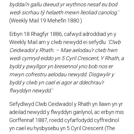
byddai’n gallu dweud yr wythnos nesaf eu bod
wedi sicrhau tŷ helaeth mewn lleoliad canolog.’
(Weekly Mail 19 Mehefin 1880.)
Erbyn 18 Rhagfyr 1886, cafwyd adroddiad yn y
Weekly Mail am y clwb newydd ei sefydlu:
‘Clwb
Ceidwadol y Rhath. – Mae aelodau’r clwb hwn
wedi cymryd eiddo yn 5 Cyril Crescent, Y Rhath, a
bydd y pwyllgor yn bresennol yno bob nos er
mwyn cofrestru aelodau newydd. Disgwylir y
bydd y clwb yn cael ei agor ar ddechrau’r
flwyddyn newydd.’
Sefydlwyd Clwb Ceidwadol y Rhath yn llawn yn yr
adeilad newydd y flwyddyn ganlynol, ac erbyn mis
Gorffennaf 1887, roedd cyfarfodydd cyffredinol
yn cael eu hysbysebu yn 5 Cyril Crescent (The