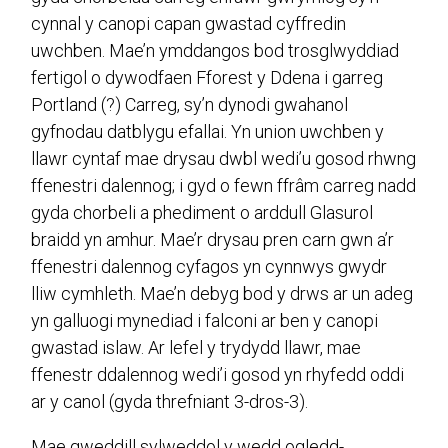
cynnal y canopi capan gwastad cyffredin
uwchben. Mae’n ymddangos bod trosglwyddiad
fertigol o dywodfaen Fforest y Ddena i garreg
Portland (?) Carreg, sy’n dynodi gwahanol
gyfnodau datblygu efallai. Yn union uwchben y
llawr cyntaf mae drysau dwbl wedi’u gosod rhwng
ffenestri dalennog; i gyd o fewn ffrâm carreg nadd
gyda chorbeli a phediment o arddull Glasurol
braidd yn amhur. Mae’r drysau pren carn gwn a’r
ffenestri dalennog cyfagos yn cynnwys gwydr
lliw cymhleth. Mae’n debyg bod y drws ar un adeg
yn galluogi mynediad i falconi ar ben y canopi
gwastad islaw. Ar lefel y trydydd llawr, mae
ffenestr ddalennog wedi’i gosod yn rhyfedd oddi
ar y canol (gyda threfniant 3-dros-3).
Mae gweddill sylweddol y wedd ogledd-