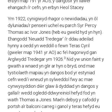
erbyn map 191 yr AO5, y dangosir yn llawer
ehangach i’r cefn, yn erbyn Heol Stacey.
Ym 1922, cynigiwyd rhagor o newidiadau, yn ôl
dyluniadau’r penseiri uchel eu parch Syr Percy
Thomas ac Ivor Jones (heb eu gweld hyd yn hyn).
Ehangodd ‘Neuadd Tredegar’ i’r ddau adeilad
hynny a oedd yn weddill o fewn Teras Cyril
(gweler map 1941 yr AO) ac fe’i hagorwyd gan
3
Arglwydd Tredegar ym 1926.
Nid yw union faint y
gwaith a wnaed yn glir ar hyn o bryd, ond mae
tystiolaeth mapiau yn dangos bod yr estyniad
cefn wedi’i wneud yn sylweddol fwy ac mae
cynwysyddion dŵr glaw â dyddiad yn dangos y
gallai’r wedd ogledd-ddwyreiniol hefyd fod yn
waith Thomas a Jones. Mae’n debyg y cafodd y
portsh a’r balconi carreg i ganol y teras hefyd eu