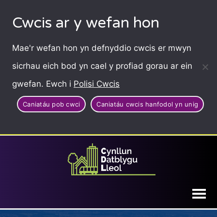
Cwcis ar y wefan hon
Mae'r wefan hon yn defnyddio cwcis er mwyn
sicrhau eich bod yn cael y profiad gorau ar ein
gwefan. Ewch i
Polisi Cwcis
Caniatáu pob cwci
Caniatáu cwcis hanfodol yn unig