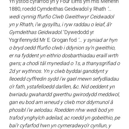
Yn ystod cyfarfod yn y Four Elms ym mis Mehefin
1880, roedd Cymdeithas Geidwadol y Rhath
‘…
wedi cynnig ffurfio Clwb Gweithwyr Ceidwadol
yn y Rhath, i’w gysylltu, i ryw raddau o leiaf, â’r
Gymdeithas Geidwadol.’
Dywedodd yr
Ysgrifennydd Mr E. Grogan fod
‘… y syniad ar hyn
o bryd oedd ffurfio clwb i ddynion sy’n gweithio,
er na fyddent yn eithrio dosbarthiadau eraill wrth
gwrs; a chodi tâl mynediad o 1s, a thanysgrifiad o
2d yr wythnos. Yn y clwb byddai ganddynt y
lleoedd cyffredin sydd i’w gael mewn sefydliadau
o’r fath, ystafelloedd darllen, &c. Nid oeddent yn
bwriadu gwahardd gwerthu gwirodydd meddwol,
gan eu bod am wneud y clwb mor ddymunol â
phosibl i’w aelodau. Roedden nhw wedi bod yn
trafod ynghylch adeilad, ac roedd yn gobeithio, pe
bai’r cyfarfod hwn yn cymeradwyo’r cynllun, y