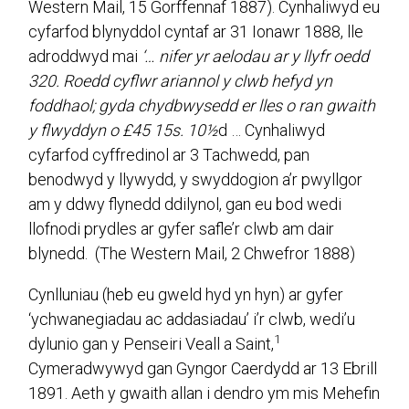
Western Mail, 15 Gorffennaf 1887). Cynhaliwyd eu
cyfarfod blynyddol cyntaf ar 31 Ionawr 1888, lle
adroddwyd mai
‘… nifer yr aelodau ar y llyfr oedd
320. Roedd cyflwr ariannol y clwb hefyd yn
foddhaol; gyda chydbwysedd er lles o ran gwaith
y flwyddyn o £45 15s. 10½
d … Cynhaliwyd
cyfarfod cyffredinol ar 3 Tachwedd, pan
benodwyd y llywydd, y swyddogion a’r pwyllgor
am y ddwy flynedd ddilynol, gan eu bod wedi
llofnodi prydles ar gyfer safle’r clwb am dair
blynedd. (The Western Mail, 2 Chwefror 1888)
Cynlluniau (heb eu gweld hyd yn hyn) ar gyfer
‘ychwanegiadau ac addasiadau’ i’r clwb, wedi’u
1
dylunio gan y Penseiri Veall a Saint,
Cymeradwywyd gan Gyngor Caerdydd ar 13 Ebrill
1891. Aeth y gwaith allan i dendro ym mis Mehefin