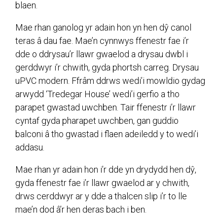
blaen.
Mae rhan ganolog yr adain hon yn hen dŷ canol
teras â dau fae. Mae’n cynnwys ffenestr fae i’r
dde o ddrysau’r llawr gwaelod a drysau dwbl i
gerddwyr i’r chwith, gyda phortsh carreg. Drysau
uPVC modern. Ffrâm ddrws wedi’i mowldio gydag
arwydd ‘Tredegar House’ wedi’i gerfio a tho
parapet gwastad uwchben. Tair ffenestr i’r llawr
cyntaf gyda pharapet uwchben, gan guddio
balconi â tho gwastad i flaen adeiledd y to wedi’i
addasu.
Mae rhan yr adain hon i’r dde yn drydydd hen dŷ,
gyda ffenestr fae i’r llawr gwaelod ar y chwith,
drws cerddwyr ar y dde a thalcen slip i’r to lle
mae’n dod â’r hen deras bach i ben.