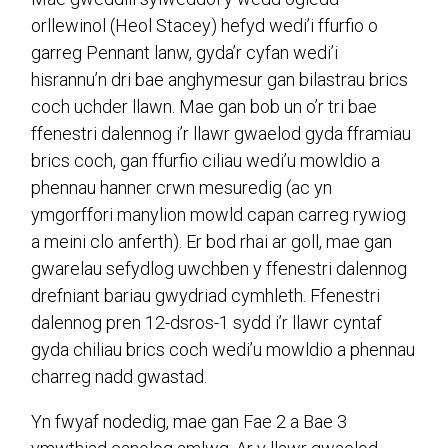
orllewinol (Heol Stacey) hefyd wedi’i ffurfio o
garreg Pennant lanw, gyda’r cyfan wedi’i
hisrannu’n dri bae anghymesur gan bilastrau brics
coch uchder llawn. Mae gan bob un o’r tri bae
ffenestri dalennog i’r llawr gwaelod gyda fframiau
brics coch, gan ffurfio ciliau wedi’u mowldio a
phennau hanner crwn mesuredig (ac yn
ymgorffori manylion mowld capan carreg rywiog
a meini clo anferth). Er bod rhai ar goll, mae gan
gwarelau sefydlog uwchben y ffenestri dalennog
drefniant bariau gwydriad cymhleth. Ffenestri
dalennog pren 12-dsros-1 sydd i’r llawr cyntaf
gyda chiliau brics coch wedi’u mowldio a phennau
charreg nadd gwastad.
Yn fwyaf nodedig, mae gan Fae 2 a Bae 3