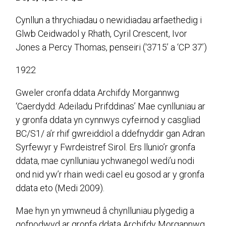
Cynllun a thrychiadau o newidiadau arfaethedig i
Glwb Ceidwadol y Rhath, Cyril Crescent, Ivor
Jones a Percy Thomas, penseiri (‘3715’ a ‘CP 37’)
1922
Gweler cronfa ddata Archifdy Morgannwg
‘Caerdydd: Adeiladu Prifddinas’ Mae cynlluniau ar
y gronfa ddata yn cynnwys cyfeirnod y casgliad
BC/S1/ a’r rhif gwreiddiol a ddefnyddir gan Adran
Syrfewyr y Fwrdeistref Sirol. Ers llunio’r gronfa
ddata, mae cynlluniau ychwanegol wedi’u nodi
ond nid yw’r rhain wedi cael eu gosod ar y gronfa
ddata eto (Medi 2009).
Mae hyn yn ymwneud â chynlluniau plygedig a
gofnodwyd ar gronfa ddata Archifdy Morgannwg