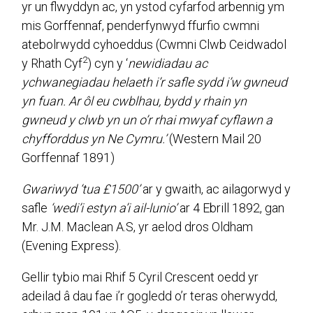
yr un flwyddyn ac, yn ystod cyfarfod arbennig ym
mis Gorffennaf, penderfynwyd ffurfio cwmni
atebolrwydd cyhoeddus (Cwmni Clwb Ceidwadol
2
y Rhath Cyf
) cyn y ‘
newidiadau ac
ychwanegiadau helaeth i’r safle sydd i’w gwneud
yn fuan. Ar ôl eu cwblhau, bydd y rhain yn
gwneud y clwb yn un o’r rhai mwyaf cyflawn a
chyfforddus yn Ne Cymru.’
(Western Mail 20
Gorffennaf 1891)
Gwariwyd ‘tua £1500’
ar y gwaith, ac ailagorwyd y
safle
‘wedi’i estyn a’i ail-lunio’
ar 4 Ebrill 1892, gan
Mr. J.M. Maclean A.S, yr aelod dros Oldham
(Evening Express).
Gellir tybio mai Rhif 5 Cyril Crescent oedd yr
adeilad â dau fae i’r gogledd o’r teras oherwydd,