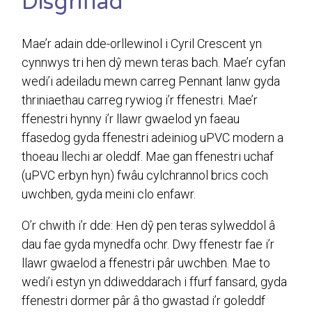
Disgrifiad
Mae’r adain dde-orllewinol i Cyril Crescent yn
cynnwys tri hen dŷ mewn teras bach. Mae’r cyfan
wedi’i adeiladu mewn carreg Pennant lanw gyda
thriniaethau carreg rywiog i’r ffenestri. Mae’r
ffenestri hynny i’r llawr gwaelod yn faeau
ffasedog gyda ffenestri adeiniog uPVC modern a
thoeau llechi ar oleddf. Mae gan ffenestri uchaf
(uPVC erbyn hyn) fwâu cylchrannol brics coch
uwchben, gyda meini clo enfawr.
O’r chwith i’r dde: Hen dŷ pen teras sylweddol â
dau fae gyda mynedfa ochr. Dwy ffenestr fae i’r
llawr gwaelod a ffenestri pâr uwchben. Mae to
wedi’i estyn yn ddiweddarach i ffurf fansard, gyda
ffenestri dormer pâr â tho gwastad i’r goleddf