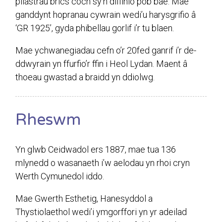
pilastrau brics coch sy’n diffinio pob bae. Mae
ganddynt hopranau cywrain wedi’u harysgrifio â
‘GR 1925’, gyda phibellau gorlif i’r tu blaen.
Mae ychwanegiadau cefn o’r 20fed ganrif i’r de-
ddwyrain yn ffurfio’r ffin i Heol Lydan. Maent â
thoeau gwastad a braidd yn ddiolwg.
Rheswm
Yn glwb Ceidwadol ers 1887, mae tua 136
mlynedd o wasanaeth i’w aelodau yn rhoi cryn
Werth Cymunedol iddo.
Mae Gwerth Esthetig, Hanesyddol a
Thystiolaethol wedi’i ymgorffori yn yr adeilad