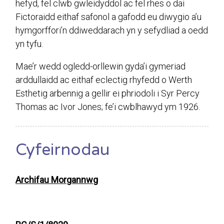
hefyd, fel clwb gwleidyddol ac fel rhes o dai
Fictoraidd eithaf safonol a gafodd eu diwygio a’u
hymgorffori’n ddiweddarach yn y sefydliad a oedd
yn tyfu.
Mae’r wedd ogledd-orllewin gyda’i gymeriad
arddullaidd ac eithaf eclectig rhyfedd o Werth
Esthetig arbennig a gellir ei phriodoli i Syr Percy
Thomas ac Ivor Jones; fe’i cwblhawyd ym 1926.
Cyfeirnodau
Archifau Morgannwg