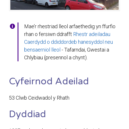
Mae’r rhestriad lleol arfaethedig yn ffurfio
rhan o fersiwn ddrafft
Rhestr adeiladau
Caerdydd o ddiddordeb hanesyddol neu
bensaernïol lleol
- Tafarndai, Gwestai a
Chlybiau (presennol a chynt).
Cyfeirnod Adeilad
53 Clwb Ceidwadol y Rhath
Dyddiad