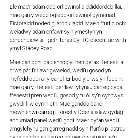
Lle mae’r adain dde-orllewinol o ddiddordeb llai,
mae gan y wedd ogledd-orllewinol gymeriad
Fictoraidd nodedig, arddullaidd. Mae’n ffurfio ochr
weladwy adain enfawr sy’n ymestyn yn
berpendicwlar i gefn teras Cyril Crescent ac wrth
ymyl Stacey Road.
Mae gan ochr dalcennog yr hen deras ffenestr a
drws pâr i’r llawr gwaelod, wedi’u gosod yn
rhyfedd oddi ar y canol. Er bod y drws yn fodern,
mae gan y ffenestr gerllaw fyliynau carreg gyda
ffenestri pren wedi’u gosod y tu ôl sy’n cynnwys
gwydr lliw cymhleth. Mae ganddo banel
mewnlenwi carreg Fforest y Ddena islaw gydag
addurniad panel wedi’i godi. Mae’r cyfan wedi’i
amgylchynu gan garreg nadd sy’n ffurfio pilastrau
gyda chorbelau carreg enfawr gwrymiog sy’n