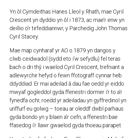
Yn ôl Cymdeithas Hanes Lleol y Rhath, mae Cyril
Crescent yn dyddio yn ôl i 1873, ac mae’r enw yn
deillio o’r tirfeddiannwr, y Parchedig John Thomas
Cyril Stacey.
Mae map cynharaf yr AO o 1879 yn dangos y
clwb ceidwadol (sydd eto i’w sefydlu) fel teras
bach o dri thŷ i waelod Cyril Crescent, trefniant a
adlewyrchir hefyd o fewn ffotograff cynnar heb
ddyddiad. Er mai adeilad â dau fae oedd yr eiddo
mwyaf gogleddol gyda ffenestri dormer i’r to a’r
fynedfa ochr, roedd yr adeiladau yn gyffredinol yn
unffurf eu golwg – toeau ar oleddf dwbl parhaus
gyda bondo yn y blaen a’r cefn, a ffenestri bae
ffasedog i’r llawr gwaelod gyda thoeau parapet.