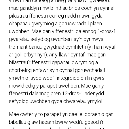
ymwthiad canolog amlwg. Ar y llawr gwaelod,
mae ganddyn nhw blinthau brics coch yn cynnal
pilastrau ffenestri carreg nadd mawr, gyda
chapanau gwrymiog a gorucwhadail plaen
uwchben. Mae gan y ffenestri dalennog 1-dros-1
gwarelau sefydlog uwchben, sy’n cynnwys
trefniant bariau gwydriad cymhleth (y rhan fwyaf
ar goll erbyn hyn). Ar y llawr cyntaf, mae gan
bilastrau’r ffenestri gapanau gwrymiog a
chorbelog enfawr sy’n cynnal goruwchadail
ymwthiol sydd wedi’i integreiddio i lin-gwrs
mowldiedig y parapet uwchben. Mae gan y
ffenestri dalennog pren 12-dros-1 adenydd
sefydlog uwchben gyda chwarelau ymylol.
Mae cwter y to parapet yn cael ei ddraenio gan
bibellau glaw haearn bwrw wedi’u gosod i’r