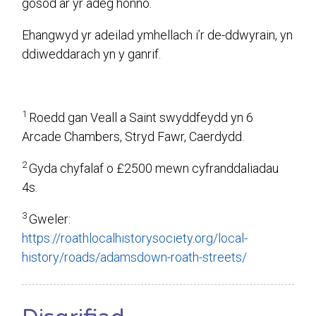
gosod ar yr adeg honno.
Ehangwyd yr adeilad ymhellach i’r de-ddwyrain, yn
ddiweddarach yn y ganrif.
1
Roedd gan Veall a Saint swyddfeydd yn 6
Arcade Chambers, Stryd Fawr, Caerdydd.
2
Gyda chyfalaf o £2500 mewn cyfranddaliadau
4s.
3
Gweler:
https://roathlocalhistorysociety.org/local-
history/roads/adamsdown-roath-streets/