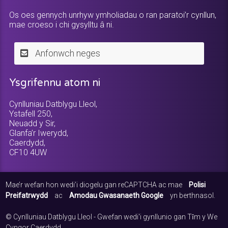
Os oes gennych unrhyw ymholiadau o ran paratoi’r cynllun,
mae croeso i chi gysylltu â ni.
Anfonwch neges
Ysgrifennu atom ni
Cynlluniau Datblygu Lleol,
Ystafell 250,
Neuadd y Sir,
Glanfa’r Iwerydd,
Caerdydd,
CF10 4UW
Mae’r wefan hon wedi’i diogelu gan reCAPTCHA ac mae
Polisi
Preifatrwydd
ac
Amodau Gwasanaeth Google
yn berthnasol.
© Cynlluniau Datblygu Lleol - Gwefan wedi'i gynllunio gan Tȋm y We
Cyngor Caerdydd