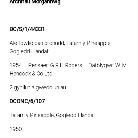
Archifau Morgannwg
BC/S/1/44331
Ale fowlio dan orchudd, Tafarn y Pineapple,
Gogledd Llandaf
1954 – Pensaer: G R H Rogers – Datblygwr: W. M.
Hancock & Co Ltd.
2 gynllun a gweddluniau
DCONC/6/107
Tafarn y Pineapple, Gogledd Llandaf
1950