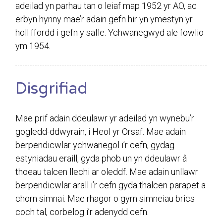
adeilad yn parhau tan o leiaf map 1952 yr AO, ac
erbyn hynny mae’r adain gefn hir yn ymestyn yr
holl ffordd i gefn y safle. Ychwanegwyd ale fowlio
ym 1954.
Disgrifiad
Mae prif adain ddeulawr yr adeilad yn wynebu’r
gogledd-ddwyrain, i Heol yr Orsaf. Mae adain
berpendicwlar ychwanegol i’r cefn, gydag
estyniadau eraill, gyda phob un yn ddeulawr â
thoeau talcen llechi ar oleddf. Mae adain unllawr
berpendicwlar arall i’r cefn gyda thalcen parapet a
chorn simnai. Mae rhagor o gyrn simneiau brics
coch tal, corbelog i’r adenydd cefn.