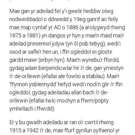
Mae gan yr adeilad fel y’i gwelir heddiw olwg
nodweddiadol o ddiwedd y 19eg ganrif ac felly
mae map cyntaf yr AO o 1886 (a arolygwyd rhwng
1875 a 1881) yn dangos yr hyn y mae’n rhaid mai’r
adeilad presennol ydyw (yn ôl pob tebyg), wedi’i
osod ar safle’r hen un, i ffin ogleddol ei glostir
gardd mawr (erbyn hyn). Mae’n wynebu’r ffordd,
gydag adain berpendicwlar hir i’r de, gan ymestyn
i’r de-orllewin (efallai ale fowlio a stablau). Mae’r
‘ffynnon ysblennydd’ hefyd wedi’i nodi’n glir i’r ffin
ogleddol, gydag adeiladau allan bach i’r de-
orllewin (efallai twlc mochyn a ffwrn/popty
ymhellach i ffwrdd).
Er y bu gwaith adeiladu ar ran o’r cwrtil rhwng
1915 a 1942 i’r de, mae ffurf gynllun sylfaenol yr