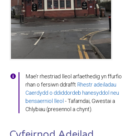
Mae’r rhestriad lleol arfaethedig yn ffurfio
rhan o fersiwn ddrafft
Rhestr adeiladau
Caerdydd o ddiddordeb hanesyddol neu
bensaernïol lleol
- Tafarndai, Gwestai a
Chlybiau (presennol a chynt).
Cyfeirnod Adeilad