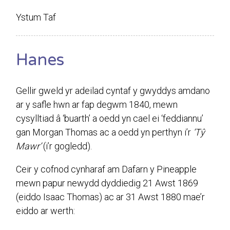
Ystum Taf
Hanes
Gellir gweld yr adeilad cyntaf y gwyddys amdano
ar y safle hwn ar fap degwm 1840, mewn
cysylltiad â ‘buarth’ a oedd yn cael ei ‘feddiannu’
gan Morgan Thomas ac a oedd yn perthyn i’r
‘Tŷ
Mawr’
(i’r gogledd).
Ceir y cofnod cynharaf am Dafarn y Pineapple
mewn papur newydd dyddiedig 21 Awst 1869
(eiddo Isaac Thomas) ac ar 31 Awst 1880 mae’r
eiddo ar werth: