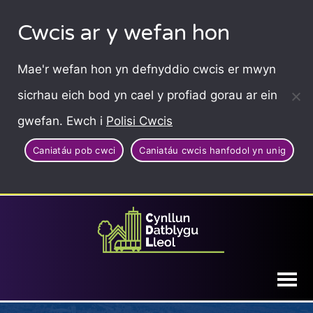
Cwcis ar y wefan hon
Mae'r wefan hon yn defnyddio cwcis er mwyn
sicrhau eich bod yn cael y profiad gorau ar ein
gwefan. Ewch i
Polisi Cwcis
Caniatáu pob cwci
Caniatáu cwcis hanfodol yn unig