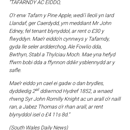
“TAFARNDY AC EIDDO,
O’r enw Tafarn y Pine Apple, wedi’i lleoli yn Iard
Llandaf, ger Caerdydd, ym meddiant Mr John
Edney, fel tenant blynyddol, ar rent o £30 y
flwyddyn. Mae’r eiddo’n cynnwys y Tafarndy,
gyda lle seler ardderchog, Ale Fowlio dda,
Bwthyn, Stabl a Thylciau Moch. Mae yna hefyd
ffwrn bobi dda a ffynnon ddŵr ysblennydd ar y
safle.
Mae’r eiddo yn cael ei gadw o dan brydles,
ail
dyddiedig 2
ddiwrnod Hydref 1852, a wnaed
rhwng Syr John Romilly Knight ac un arall o’r naill
ran, a Jabez Thomas o’r rhan arall, ar rent
blynyddol isel o £4 11s 8d.”
(South Wales Daily News)