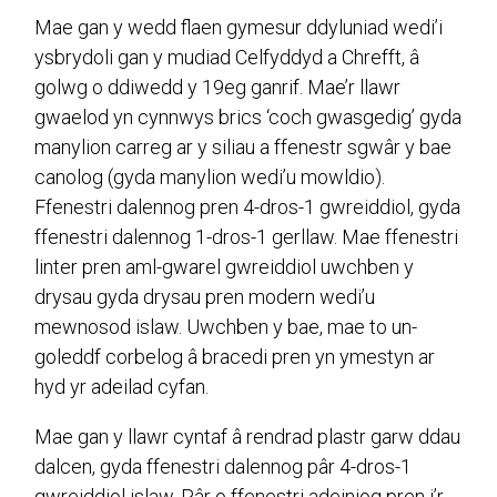
Mae gan y wedd flaen gymesur ddyluniad wedi’i
ysbrydoli gan y mudiad Celfyddyd a Chrefft, â
golwg o ddiwedd y 19eg ganrif. Mae’r llawr
gwaelod yn cynnwys brics ‘coch gwasgedig’ gyda
manylion carreg ar y siliau a ffenestr sgwâr y bae
canolog (gyda manylion wedi’u mowldio).
Ffenestri dalennog pren 4-dros-1 gwreiddiol, gyda
ffenestri dalennog 1-dros-1 gerllaw. Mae ffenestri
linter pren aml-gwarel gwreiddiol uwchben y
drysau gyda drysau pren modern wedi’u
mewnosod islaw. Uwchben y bae, mae to un-
goleddf corbelog â bracedi pren yn ymestyn ar
hyd yr adeilad cyfan.
Mae gan y llawr cyntaf â rendrad plastr garw ddau
dalcen, gyda ffenestri dalennog pâr 4-dros-1
gwreiddiol islaw. Pâr o ffenestri adeiniog pren i’r