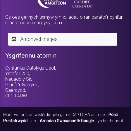
Os oes gennych unrhyw ymholiadau o ran paratoi’r cynllun,
mae croeso i chi gysylltu â ni.
Anfonwch neges
Ysgrifennu atom ni
Cynlluniau Datblygu Lleol,
Ystafell 250,
Neuadd y Sir,
Glanfa’r Iwerydd,
Caerdydd,
CF10 4UW
Mae’r wefan hon wedi’i diogelu gan reCAPTCHA ac mae
Polisi
Preifatrwydd
ac
Amodau Gwasanaeth Google
yn berthnasol.