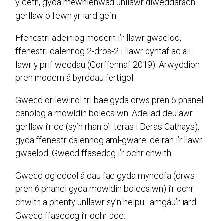
y cefn, gyda mewnlenwad unllawr diweddarach
gerllaw o fewn yr iard gefn.
Ffenestri adeiniog modern i’r llawr gwaelod,
ffenestri dalennog 2-dros-2 i llawr cyntaf ac ail
lawr y prif weddau (Gorffennaf 2019). Arwyddion
pren modern â byrddau fertigol.
Gwedd orllewinol tri bae gyda drws pren 6 phanel
canolog a mowldin bolecsiwn. Adeilad deulawr
gerllaw i’r de (sy’n rhan o’r teras i Deras Cathays),
gyda ffenestr dalennog aml-gwarel deiran i’r llawr
gwaelod. Gwedd ffasedog i’r ochr chwith.
Gwedd ogleddol â dau fae gyda mynedfa (drws
pren 6 phanel gyda mowldin bolecsiwn) i’r ochr
chwith a phenty unllawr sy’n helpu i amgáu’r iard.
Gwedd ffasedog i’r ochr dde.