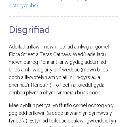
history/pubs/
Disgrifiad
Adeilad trillawr mewn lleoliad amlwg ar gornel
Flora Street a Teras Cathays. Wedi’i adeiladu
mewn carreg Pennant lanw gydag addurniad
brics aml-liwiog ar y prif weddau (mewn brics
coch a llwydfelyn am yn ail i’r llin-gyrsiau a
phennau’r ffenestri). To llechi ar oleddf gyda
chribau plwm a chyrn simneiau brics coch.
Mae cynllun petryal yn ffurfio cornel ochrog yn y
gogledd-orllewin (a oedd unwaith yn cynnwys y
fynedfa). Estyniad toiledau deulawr gwreiddiol yn