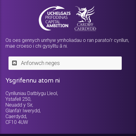
Os oes gennych unrhyw ymholiadau o ran paratoi’r cynllun,
mae croeso i chi gysylltu â ni.
Anfonwch neges
Ysgrifennu atom ni
Cynlluniau Datblygu Lleol,
Ystafell 250,
Neuadd y Sir,
Glanfa’r Iwerydd,
Caerdydd,
CF10 4UW