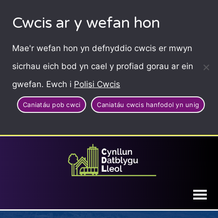
Cwcis ar y wefan hon
Mae'r wefan hon yn defnyddio cwcis er mwyn
sicrhau eich bod yn cael y profiad gorau ar ein
gwefan. Ewch i
Polisi Cwcis
Caniatáu pob cwci
Caniatáu cwcis hanfodol yn unig