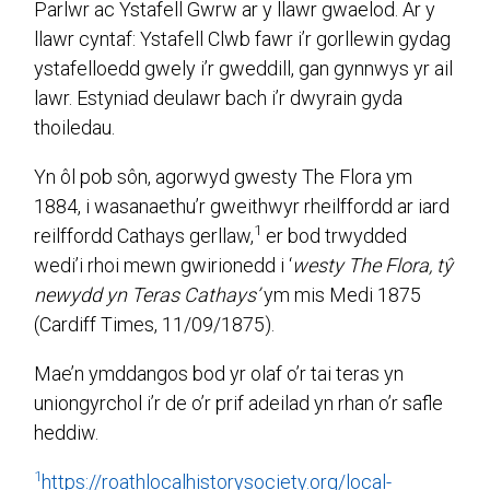
Parlwr ac Ystafell Gwrw ar y llawr gwaelod. Ar y
llawr cyntaf: Ystafell Clwb fawr i’r gorllewin gydag
ystafelloedd gwely i’r gweddill, gan gynnwys yr ail
lawr. Estyniad deulawr bach i’r dwyrain gyda
thoiledau.
Yn ôl pob sôn, agorwyd gwesty The Flora ym
1884, i wasanaethu’r gweithwyr rheilffordd ar iard
1
reilffordd Cathays gerllaw,
er bod trwydded
wedi’i rhoi mewn gwirionedd i ‘
westy The Flora, tŷ
newydd yn Teras Cathays’
ym mis Medi 1875
(Cardiff Times, 11/09/1875).
Mae’n ymddangos bod yr olaf o’r tai teras yn
uniongyrchol i’r de o’r prif adeilad yn rhan o’r safle
heddiw.
1
https://roathlocalhistorysociety.org/local-