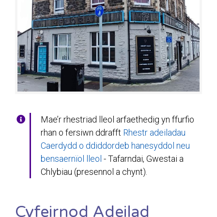
Mae’r rhestriad lleol arfaethedig yn ffurfio
rhan o fersiwn ddrafft
Rhestr adeiladau
Caerdydd o ddiddordeb hanesyddol neu
bensaernïol lleol
- Tafarndai, Gwestai a
Chlybiau (presennol a chynt).
Cyfeirnod Adeilad