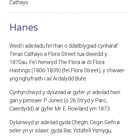
Cathays
Hanes
Wedi’i adeiladu fel rhan o ddatblygiad cynharaf
Teras Cathays a Flora Street tua diwedd y
1870au. Fe’i henwyd The Flora ar ôl Flora
Hastings (1806-1839) (fel Flora Street), y chwaer-
yng-nghyfraith i ail Ardalydd Bute.
Cynhyrchwyd y dyluniad ar gyfer yr adeilad hwn
gan y pensaer P. Jones (o 26 Stryd y Parc,
Caerdydd) ar gyfer Mr E. Rowland ym 1873.
Dyluniwyd yr adeilad gyda Chegin, Cegin Gefn a
seler yn yr islawr, gyda Bar, Ystafell Ysmygu,