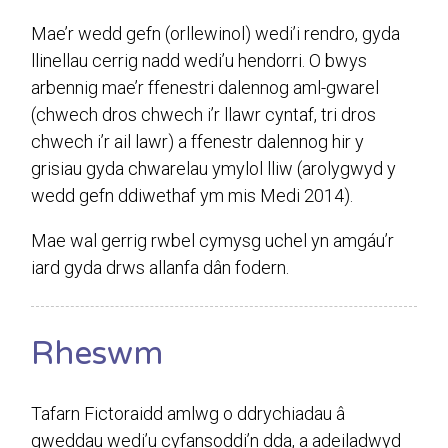
Mae’r wedd gefn (orllewinol) wedi’i rendro, gyda
llinellau cerrig nadd wedi’u hendorri. O bwys
arbennig mae’r ffenestri dalennog aml-gwarel
(chwech dros chwech i’r llawr cyntaf, tri dros
chwech i’r ail lawr) a ffenestr dalennog hir y
grisiau gyda chwarelau ymylol lliw (arolygwyd y
wedd gefn ddiwethaf ym mis Medi 2014).
Mae wal gerrig rwbel cymysg uchel yn amgáu’r
iard gyda drws allanfa dân fodern.
Rheswm
Tafarn Fictoraidd amlwg o ddrychiadau â
gweddau wedi’u cyfansoddi’n dda, a adeiladwyd