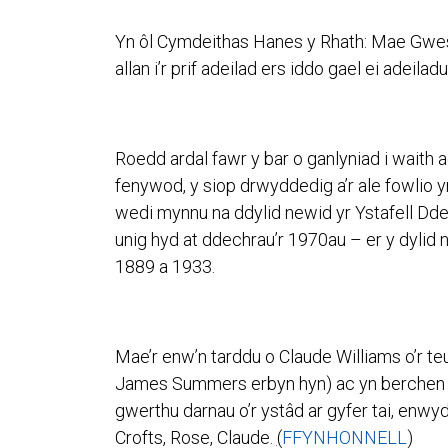
Yn ôl Cymdeithas Hanes y Rhath: Mae Gwesty’
allan i’r prif adeilad ers iddo gael ei adeila
Roedd ardal fawr y bar o ganlyniad i waith
fenywod, y siop drwyddedig a’r ale fowlio
wedi mynnu na ddylid newid yr Ystafell Dderw
unig hyd at ddechrau’r 1970au – er y dyli
1889 a 1933.
Mae’r enw’n tarddu o Claude Williams o’r te
James Summers erbyn hyn) ac yn berchen ar
gwerthu darnau o’r ystâd ar gyfer tai, enwyd
Crofts, Rose, Claude.
(
FFYNHONNELL
)