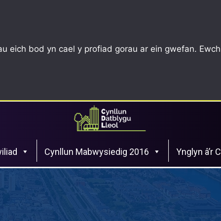
u eich bod yn cael y profiad gorau ar ein gwefan. Ewch
iliad
Cynllun Mabwysiedig 2016
Ynglyn â’r 