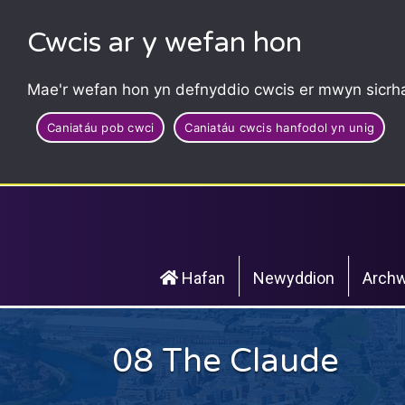
Cwcis ar y wefan hon
Mae'r wefan hon yn defnyddio cwcis er mwyn sicrha
Caniatáu pob cwci
Caniatáu cwcis hanfodol yn unig
Hafan
Newyddion
Archw
08 The Claude