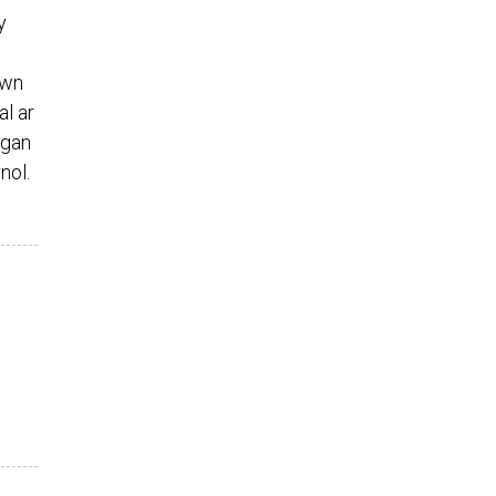
y
ewn
l ar
 gan
nol.