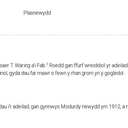
Plasnewydd
1
er T. Waring a’i Fab.
Roedd gan ffurf wreiddiol yr adeilad
inol, gyda dau far mawr o fewn y rhan grom yn y gogledd-
au i’r adeilad, gan gynnwys Modurdy newydd ym 1912, a