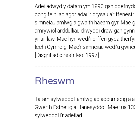
Adeiladwyd y dafarn ym 1890 gan ddefnydd
conglfeini ac agoriadau’r drysau a’r ffenest
simneiau amlwg a gwaith haearn gyr. Mae g
amrywiol arddulliau drwyddi draw gan gynnwy
yr ail law. Mae hyn wedi’i orffen gyda therf
lechi Cymreig. Mae’r simneiau wedi’u gwneu
[Disgrifiad o restr leol 1997]
Rheswm
Tafarn sylweddol, amlwg ac addurnedig a 
Gwerth Esthetig a Hanesyddol. Mae tua 13
sylweddol i’r adeilad.