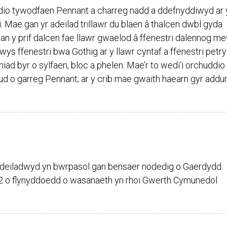
io tywodfaen Pennant a charreg nadd a ddefnyddiwyd ar 
ri. Mae gan yr adeilad trillawr du blaen â thalcen dwbl gyda
an y prif dalcen fae llawr gwaelod â ffenestri dalennog m
s ffenestri bwa Gothig ar y llawr cyntaf a ffenestri petrya
yniad byr o sylfaen, bloc a phelen. Mae’r to wedi’i orchuddio
d o garreg Pennant; ar y crib mae gwaith haearn gyr addur
adeiladwyd yn bwrpasol gan bensaer nodedig o Gaerdydd.
2 o flynyddoedd o wasanaeth yn rhoi Gwerth Cymunedol