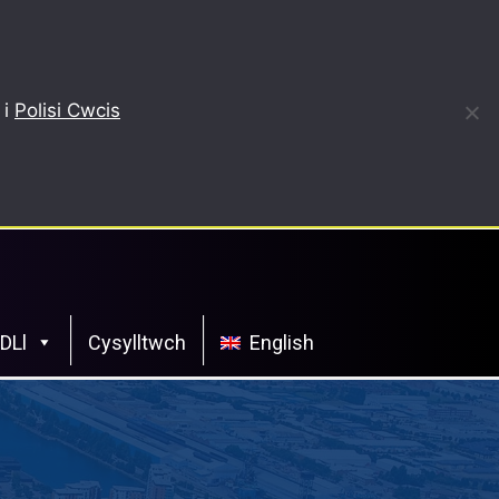
 i
Polisi Cwcis
CDLl
Cysylltwch
English