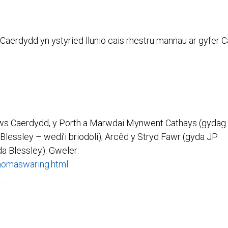
aerdydd yn ystyried llunio cais rhestru mannau ar gyfer 
raws Caerdydd, y Porth a Marwdai Mynwent Cathays (gydag 
Blessley – wedi’i briodoli); Arcêd y Stryd Fawr (gyda JP
 Blessley). Gweler:
homaswaring.html