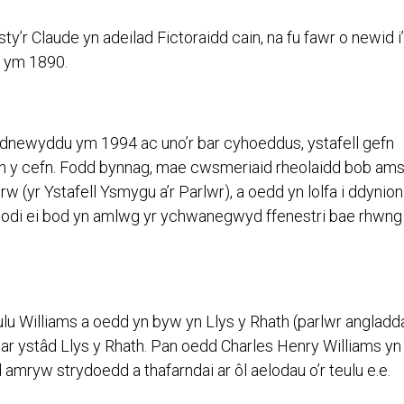
r Claude yn adeilad Fictoraidd cain, na fu fawr o newid i’
du ym 1890.
 adnewyddu ym 1994 ac uno’r bar cyhoeddus, ystafell gefn
 yn y cefn. Fodd bynnag, mae cwsmeriaid rheolaidd bob am
 (yr Ystafell Ysmygu a’r Parlwr), a oedd yn lolfa i ddynion
d nodi ei bod yn amlwg yr ychwanegwyd ffenestri bae rhwng
ulu Williams a oedd yn byw yn Llys y Rhath (parlwr angladd
 ystâd Llys y Rhath. Pan oedd Charles Henry Williams yn
 amryw strydoedd a thafarndai ar ôl aelodau o’r teulu e.e.