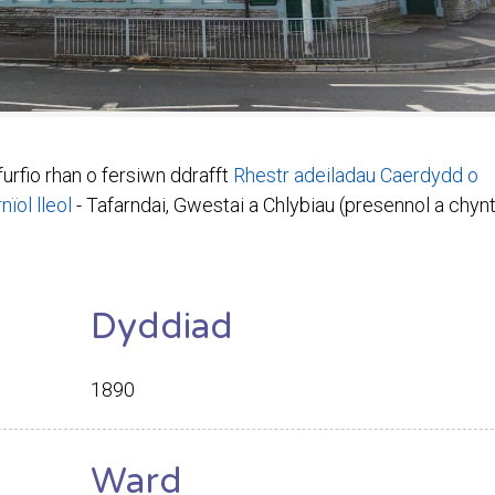
furfio rhan o fersiwn ddrafft
Rhestr adeiladau Caerdydd o
ïol lleol
- Tafarndai, Gwestai a Chlybiau (presennol a chynt
Dyddiad
1890
Ward