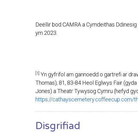
Deëllir bod CAMRA a Cymdeithas Ddinesig C
ym 2023.
[1]
Yn gyfrifol am gannoedd o gartrefi ar d
Thomas); 81, 83-84 Heol Eglwys Fair (gyda 
Jones) a Theatr Tywysog Cymru (hefyd gyda
https://cathayscemetery.coffeecup.com/t
Disgrifiad