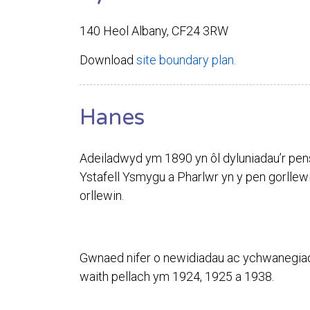
140 Heol Albany, CF24 3RW
Download
site boundary plan.
Hanes
Adeiladwyd ym 1890 yn ôl dyluniadau’r pensa
Ystafell Ysmygu a Pharlwr yn y pen gorllew
orllewin.
Gwnaed nifer o newidiadau ac ychwanegiad
waith pellach ym 1924, 1925 a 1938.