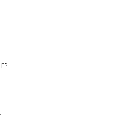
ips
o