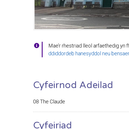
Mae’r rhestriad lleol arfaethedig yn f
ddiddordeb hanesyddol neu bensaern
Cyfeirnod Adeilad
08 The Claude
Cyfeiriad