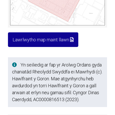
Lawrlwytho map maint llawn
Yn seiliedig ar fap yr Arolwg Ordans gyda
chaniatâd Rheolydd Swyddfa ei Mawrhydi (c).
Hawlfraint y Goron. Mae atgynhyrchu heb
awdurdod yn torri Hawlfraint y Goron a gall
arwain at erlyn neu gamau sifil. Cyngor Dinas
Caerdydd, AC0000816513 (2023).