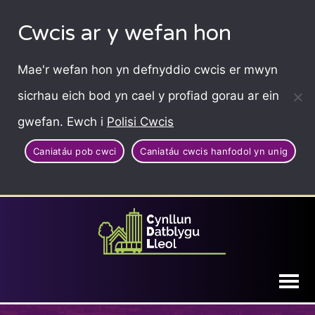
Cwcis ar y wefan hon
Mae'r wefan hon yn defnyddio cwcis er mwyn
sicrhau eich bod yn cael y profiad gorau ar ein
gwefan. Ewch i
Polisi Cwcis
Caniatáu pob cwci
Caniatáu cwcis hanfodol yn unig