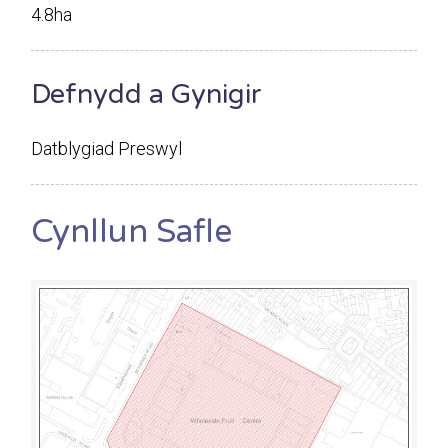
4.8ha
Defnydd a Gynigir
Datblygiad Preswyl
Cynllun Safle