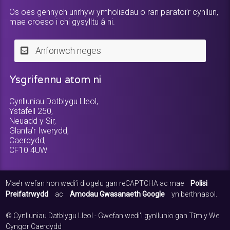
Os oes gennych unrhyw ymholiadau o ran paratoi’r cynllun,
mae croeso i chi gysylltu â ni.
Anfonwch neges
Ysgrifennu atom ni
Cynlluniau Datblygu Lleol,
Ystafell 250,
Neuadd y Sir,
Glanfa’r Iwerydd,
Caerdydd,
CF10 4UW
Mae’r wefan hon wedi’i diogelu gan reCAPTCHA ac mae
Polisi
Preifatrwydd
ac
Amodau Gwasanaeth Google
yn berthnasol.
© Cynlluniau Datblygu Lleol - Gwefan wedi'i gynllunio gan Tȋm y We
Cyngor Caerdydd