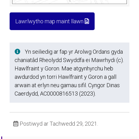
Lawrlwytho map maint llawn
Yn seiliedig ar fap yr Arolwg Ordans gyda
chaniatâd Rheolydd Swyddfa ei Mawrhydi (c).
Hawlfraint y Goron. Mae atgynhyrchu heb
awdurdod yn torri Hawlfraint y Goron a gall
arwain at erlyn neu gamau sifil. Cyngor Dinas
Caerdydd, AC0000816513 (2023).
Postiwyd ar Tachwedd 29, 2021.