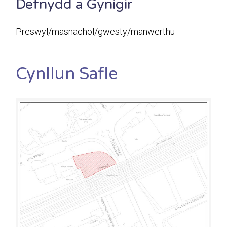
Defnydd a Gynigir
Preswyl/masnachol/gwesty/manwerthu
Cynllun Safle