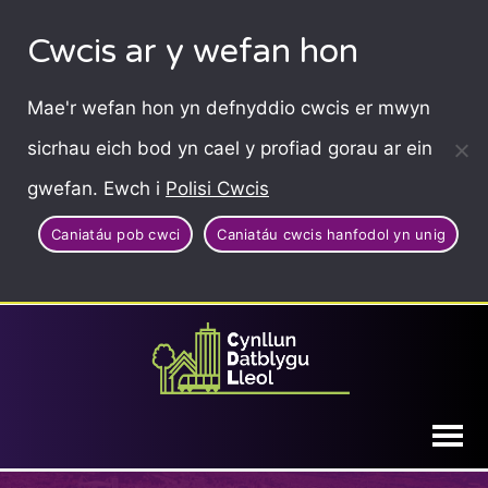
Cwcis ar y wefan hon
Mae'r wefan hon yn defnyddio cwcis er mwyn
sicrhau eich bod yn cael y profiad gorau ar ein
gwefan. Ewch i
Polisi Cwcis
Caniatáu pob cwci
Caniatáu cwcis hanfodol yn unig