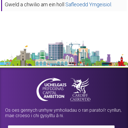
Gweld a chwilio am ein holl
Safleoedd Ymgeisiol.
Os oes gennych unrhyw ymholiadau o ran paratoi’r cynllun,
mae croeso i chi gysylltu â ni.