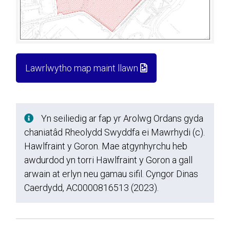
Lawrlwytho map maint llawn
Yn seiliedig ar fap yr Arolwg Ordans gyda
chaniatâd Rheolydd Swyddfa ei Mawrhydi (c).
Hawlfraint y Goron. Mae atgynhyrchu heb
awdurdod yn torri Hawlfraint y Goron a gall
arwain at erlyn neu gamau sifil. Cyngor Dinas
Caerdydd, AC0000816513 (2023).