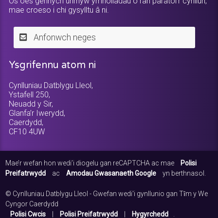
Os oes gennych unrhyw ymholiadau o ran paratoi’r cynllun,
mae croeso i chi gysylltu â ni.
Anfonwch neges
Ysgrifennu atom ni
Cynlluniau Datblygu Lleol,
Ystafell 250,
Neuadd y Sir,
Glanfa’r Iwerydd,
Caerdydd,
CF10 4UW
Mae’r wefan hon wedi’i diogelu gan reCAPTCHA ac mae
Polisi
Preifatrwydd
ac
Amodau Gwasanaeth Google
yn berthnasol.
© Cynlluniau Datblygu Lleol - Gwefan wedi'i gynllunio gan Tȋm y We
Cyngor Caerdydd
Polisi Cwcis
|
Polisi Preifatrwydd
|
Hygyrchedd
.