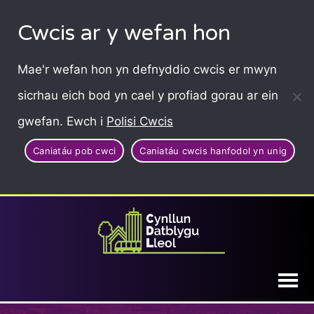
Cwcis ar y wefan hon
Mae'r wefan hon yn defnyddio cwcis er mwyn
sicrhau eich bod yn cael y profiad gorau ar ein
gwefan. Ewch i
Polisi Cwcis
Caniatáu pob cwci
Caniatáu cwcis hanfodol yn unig