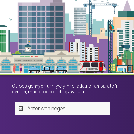
Os oes gennych unrhyw ymholiadau o ran paratoi’r
cynllun, mae croeso i chi gysylltu â ni.
Anfonwch neges