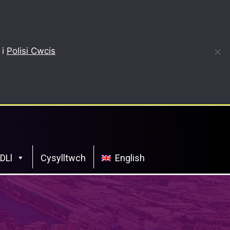
 i
Polisi Cwcis
CDLl
Cysylltwch
English