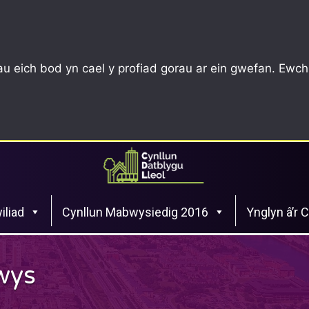
u eich bod yn cael y profiad gorau ar ein gwefan. Ewch
iliad
Cynllun Mabwysiedig 2016
Ynglyn â’r 
lwys