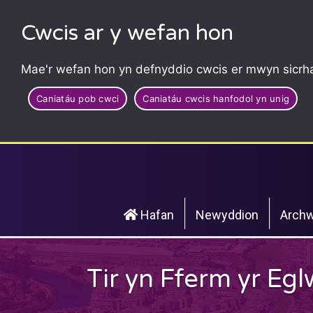
Cwcis ar y wefan hon
Mae'r wefan hon yn defnyddio cwcis er mwyn sicrha
Caniatáu pob cwci
Caniatáu cwcis hanfodol yn unig
Hafan
Newyddion
Archw
Tir yn Fferm yr Eg