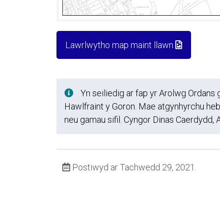
Lawrlwytho map maint llawn
Yn seiliedig ar fap yr Arolwg Ordan
Hawlfraint y Goron. Mae atgynhyrchu heb a
neu gamau sifil. Cyngor Dinas Caerdydd
Postiwyd ar Tachwedd 29, 2021.