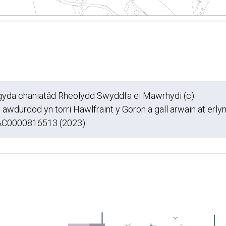
s gyda chaniatâd Rheolydd Swyddfa ei Mawrhydi (c).
wdurdod yn torri Hawlfraint y Goron a gall arwain at erly
, AC0000816513 (2023).