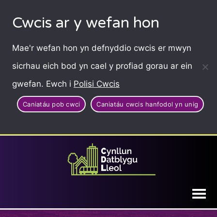
Cwcis ar y wefan hon
Mae'r wefan hon yn defnyddio cwcis er mwyn
sicrhau eich bod yn cael y profiad gorau ar ein
gwefan. Ewch i
Polisi Cwcis
Caniatáu pob cwci
Caniatáu cwcis hanfodol yn unig