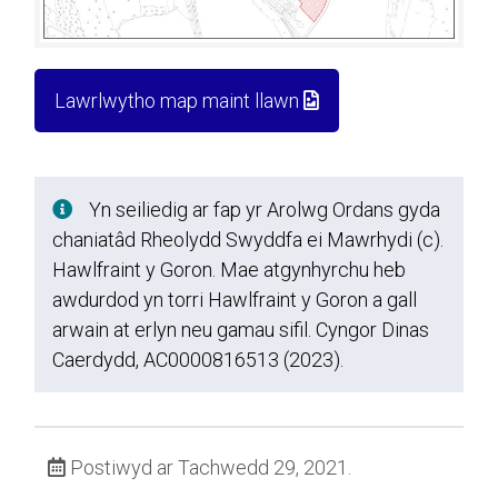
Lawrlwytho map maint llawn
Yn seiliedig ar fap yr Arolwg Ordans gyda
chaniatâd Rheolydd Swyddfa ei Mawrhydi (c).
Hawlfraint y Goron. Mae atgynhyrchu heb
awdurdod yn torri Hawlfraint y Goron a gall
arwain at erlyn neu gamau sifil. Cyngor Dinas
Caerdydd, AC0000816513 (2023).
Postiwyd ar Tachwedd 29, 2021.