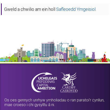
Gweld a chwilio am ein holl
Safleoedd Ymgeisiol.
Os oes gennych unrhyw ymholiadau o ran paratoi’r cynllun,
mae croeso i chi gysylltu â ni.