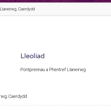
f Llaneirwg, Caerdydd
Lleoliad
Pontprennau a Phentref Llaneirwg
eirwg, Caerdydd