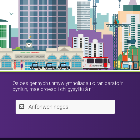
Os oes gennych unrhyw ymholiadau o ran paratoi’r
cynllun, mae croeso i chi gysylltu â ni.
Anfonwch neges