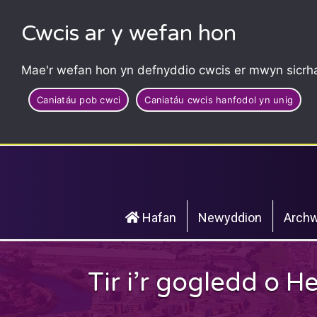
Cwcis ar y wefan hon
Mae'r wefan hon yn defnyddio cwcis er mwyn sicrha
Caniatáu pob cwci
Caniatáu cwcis hanfodol yn unig
Hafan
Newyddion
Archw
Tir i’r gogledd o 