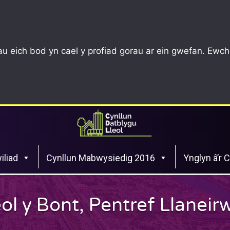
u eich bod yn cael y profiad gorau ar ein gwefan. Ewch
iliad
Cynllun Mabwysiedig 2016
Ynglyn â’r 
Heol y Bont, Pentref Llanei