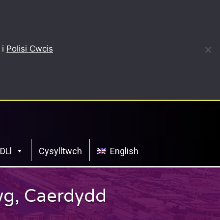
 i
Polisi Cwcis
CDLl
Cysylltwch
English
rwg, Caerdydd