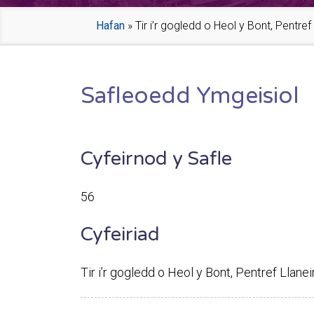
Hafan
»
Tir i’r gogledd o Heol y Bont, Pentre
Safleoedd Ymgeisiol
Cyfeirnod y Safle
56
Cyfeiriad
Tir i’r gogledd o Heol y Bont, Pentref Llan