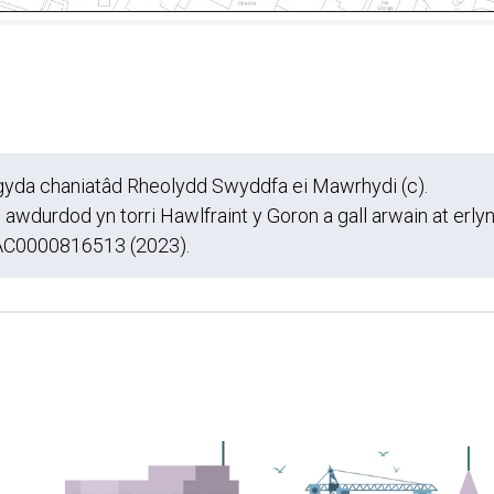
s gyda chaniatâd Rheolydd Swyddfa ei Mawrhydi (c).
wdurdod yn torri Hawlfraint y Goron a gall arwain at erly
, AC0000816513 (2023).