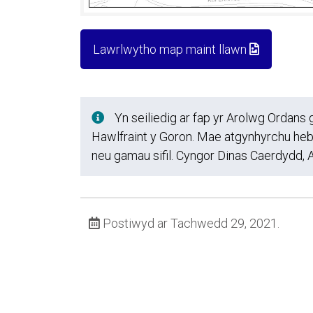
Lawrlwytho map maint llawn
Yn seiliedig ar fap yr Arolwg Ordan
Hawlfraint y Goron. Mae atgynhyrchu heb a
neu gamau sifil. Cyngor Dinas Caerdydd
Postiwyd ar Tachwedd 29, 2021.