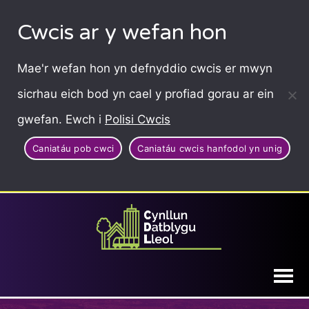
Cwcis ar y wefan hon
Mae'r wefan hon yn defnyddio cwcis er mwyn
sicrhau eich bod yn cael y profiad gorau ar ein
gwefan. Ewch i
Polisi Cwcis
Caniatáu pob cwci
Caniatáu cwcis hanfodol yn unig