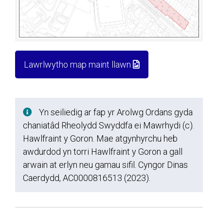
Lawrlwytho map maint llawn
Yn seiliedig ar fap yr Arolwg Ordans gyda
chaniatâd Rheolydd Swyddfa ei Mawrhydi (c).
Hawlfraint y Goron. Mae atgynhyrchu heb
awdurdod yn torri Hawlfraint y Goron a gall
arwain at erlyn neu gamau sifil. Cyngor Dinas
Caerdydd, AC0000816513 (2023).