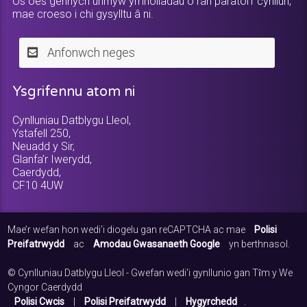
Os oes gennych unrhyw ymholiadau o ran paratoi’r cynllun,
mae croeso i chi gysylltu â ni.
Anfonwch neges
Ysgrifennu atom ni
Cynlluniau Datblygu Lleol,
Ystafell 250,
Neuadd y Sir,
Glanfa’r Iwerydd,
Caerdydd,
CF10 4UW
Mae’r wefan hon wedi’i diogelu gan reCAPTCHA ac mae
Polisi
Preifatrwydd
ac
Amodau Gwasanaeth Google
yn berthnasol.
© Cynlluniau Datblygu Lleol - Gwefan wedi'i gynllunio gan Tȋm y We
Cyngor Caerdydd
Polisi Cwcis
|
Polisi Preifatrwydd
|
Hygyrchedd
.