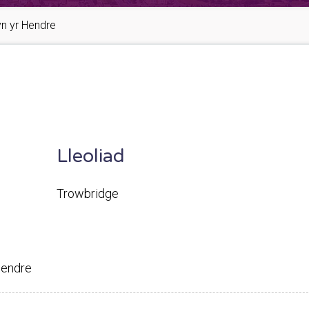
lyn yr Hendre
Lleoliad
Trowbridge
 Hendre