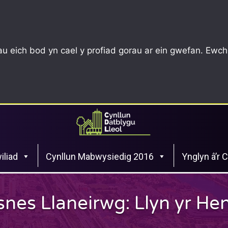
u eich bod yn cael y profiad gorau ar ein gwefan. Ewch
iliad
Cynllun Mabwysiedig 2016
Ynglyn â’r 
usnes Llaneirwg: Llyn yr He