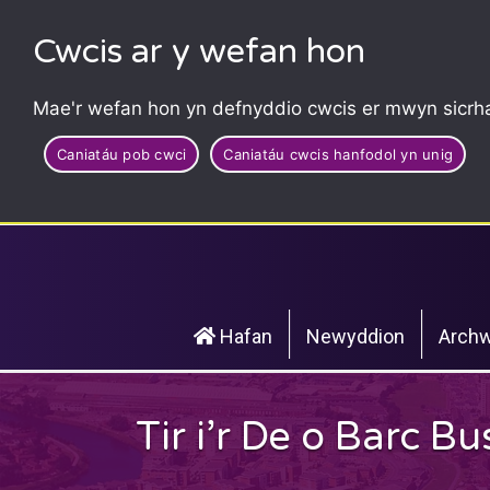
Cwcis ar y wefan hon
Mae'r wefan hon yn defnyddio cwcis er mwyn sicrha
Caniatáu pob cwci
Caniatáu cwcis hanfodol yn unig
Hafan
Newyddion
Archw
Tir i’r De o Barc B