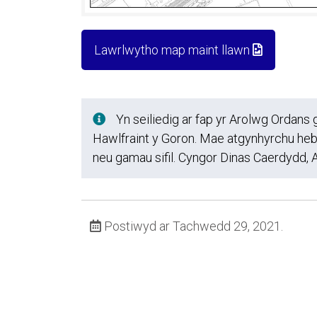
Lawrlwytho map maint llawn
Yn seiliedig ar fap yr Arolwg Ordan
Hawlfraint y Goron. Mae atgynhyrchu heb a
neu gamau sifil. Cyngor Dinas Caerdydd
Postiwyd ar Tachwedd 29, 2021.