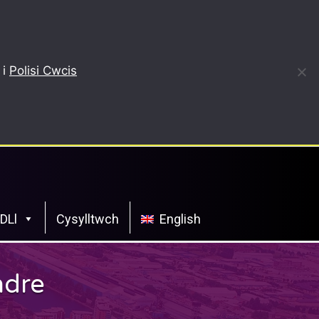
 i
Polisi Cwcis
CDLl
Cysylltwch
English
ndre