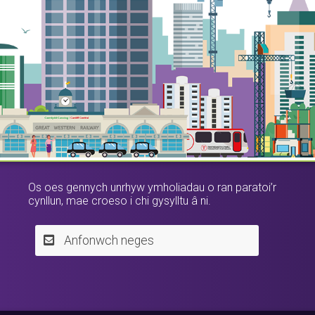
Os oes gennych unrhyw ymholiadau o ran paratoi’r
cynllun, mae croeso i chi gysylltu â ni.
Anfonwch neges