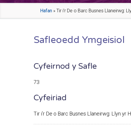
Hafan
»
Tir i’r De o Barc Busnes Llaneirwg: L
Safleoedd Ymgeisiol
Cyfeirnod y Safle
73
Cyfeiriad
Tir i’r De o Barc Busnes Llaneirwg: Llyn yr