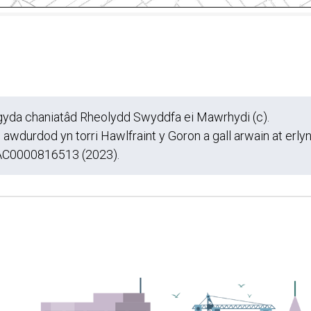
s gyda chaniatâd Rheolydd Swyddfa ei Mawrhydi (c).
wdurdod yn torri Hawlfraint y Goron a gall arwain at erly
, AC0000816513 (2023).