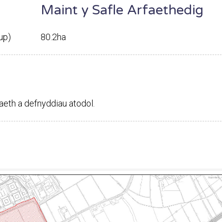
Maint y Safle Arfaethedig
up)
80.2ha
aeth a defnyddiau atodol.